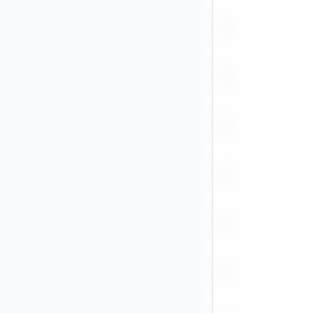
PGK
PHP (1)
PLN (32)
RON
RUB (4)
SEK (28)
SGD (4)
THB (8)
TRY (2)
TWD (1)
USD (211)
VND
ZAR (5)