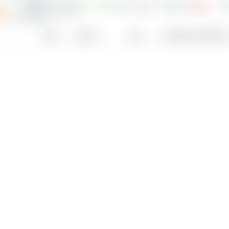
20,50 $
0,24 %
3.756,2
306,65 €
0,
io
Paese
Settore
EPS
Rendimento del dividendo