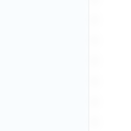
IDR (7)
ILS (1)
INR (1)
ISK
JPY (37)
KRW (3)
KZT
MAD (1)
MXN (6)
NGN
NOK (5)
NZD (3)
PEN