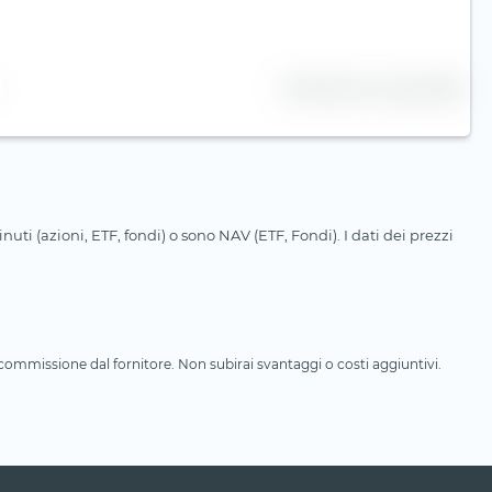
25 Numero di righe
uti (azioni, ETF, fondi) o sono NAV (ETF, Fondi). I dati dei prezzi
a commissione dal fornitore. Non subirai svantaggi o costi aggiuntivi.