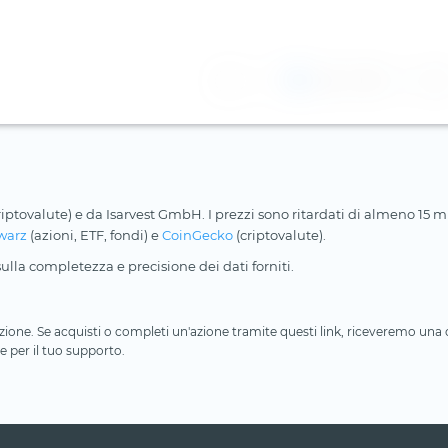
1
2
3
riptovalute) e da Isarvest GmbH. I prezzi sono ritardati di almeno 15 min
warz
(azioni, ETF, fondi) e
CoinGecko
(criptovalute).
lla completezza e precisione dei dati forniti.
iliazione. Se acquisti o completi un'azione tramite questi link, riceveremo un
e per il tuo supporto.