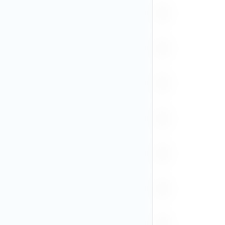
BRL (1)
CAD (33)
CHF (10)
CLP
CNY (49)
COP
CZK (1)
DKK (4)
EGP
EUR (164)
GBP (42)
GEL
HKD (18)
HUF (1)