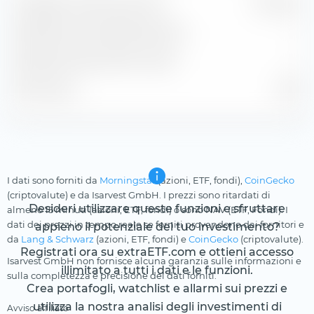
Guadagno stimato per azione
0,73 USD
Rendimento dei dividendi stimato
—
Rendimento del profitto stimato
—
P/E stimato
0,90
I dati sono forniti da
Morningstar
(azioni, ETF, fondi),
CoinGecko
(criptovalute) e da Isarvest GmbH. I prezzi sono ritardati di
Desideri utilizzare queste funzioni e sfruttare
almeno 15 minuti (azioni, ETF, fondi) o sono NAV (ETF, Fondi). I
dati dei prezzi in tempo reale se forniti provendono dai fornitori e
appieno il potenziale del tuo investimento?
da
Lang & Schwarz
(azioni, ETF, fondi) e
CoinGecko
(criptovalute).
Registrati ora su extraETF.com e ottieni accesso
Isarvest GmbH non fornisce alcuna garanzia sulle informazioni e
illimitato a tutti i dati e le funzioni.
sulla completezza e precisione dei dati forniti.
Crea portafogli, watchlist e allarmi sui prezzi e
utilizza la nostra analisi degli investimenti di
Avviso affiliato