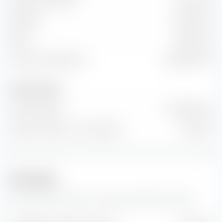
Volume di vendita
7,44 Mrd €
EBITDA
3,69 Mrd €
EBIT
1,28 Mrd €
Flusso di cassa libero
843,00 Mio €
Numero di azioni
Azioni emesse
2 Mrd Prezzo
Numero di azioni in circolazione
0 Prezzo
Previsioni
Qui troverai le previsioni sull'azione VEON Ltd (ADR).