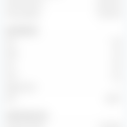
Valore di mercato
36,67 Mrd €
Valore aziendale
10,49 Mrd €
Dati fondamentali
P/E
3,46
P/BV
1,96
P/S
3,64
P/CF
0,44
Rapporto PEG
—
ROI
88,51 %
Vendite e flusso di cassa