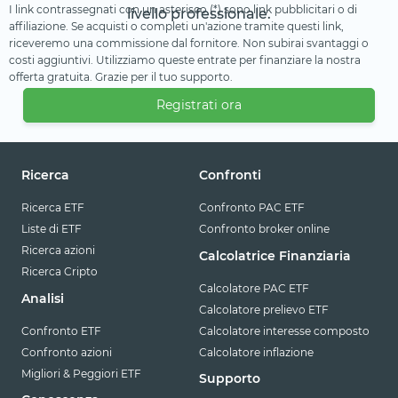
I link contrassegnati con un asterisco (*) sono link pubblicitari o di
livello professionale.
affiliazione. Se acquisti o completi un'azione tramite questi link,
riceveremo una commissione dal fornitore. Non subirai svantaggi o
costi aggiuntivi. Utilizziamo queste entrate per finanziare la nostra
offerta gratuita. Grazie per il tuo supporto.
Registrati ora
Ricerca
Confronti
Ricerca ETF
Confronto PAC ETF
Liste di ETF
Confronto broker online
Ricerca azioni
Calcolatrice Finanziaria
Ricerca Cripto
Calcolatore PAC ETF
Analisi
Calcolatore prelievo ETF
Confronto ETF
Calcolatore interesse composto
Confronto azioni
Calcolatore inflazione
Migliori & Peggiori ETF
Supporto