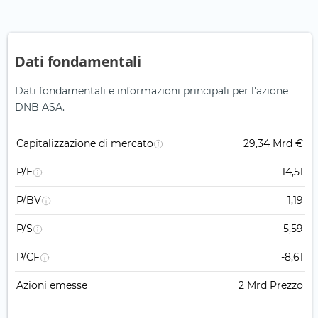
Dati fondamentali
Dati fondamentali e informazioni principali per l'azione
DNB ASA.
Capitalizzazione di mercato
29,34 Mrd €
P/E
14,51
P/BV
1,19
P/S
5,59
P/CF
-8,61
Azioni emesse
2 Mrd Prezzo