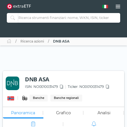
Ricerca azioni
DNB ASA
DNB ASA
ISIN:
NO0010031479
Ticker:
NO0010031479
Banche
Banche regionali
Panoramica
Grafico
Analisi