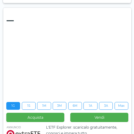
—
1G
1S
1M
3M
6M
1A
3A
Max
Acquista
Vendi
L'ETF Explorer: scaricalo gratuitamente,
ANNUNCIO
conosci e impara tutto.