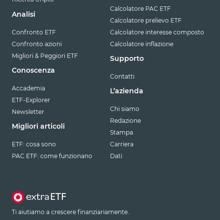
Calcolatore PAC ETF
Analisi
Calcolatore prelievo ETF
Confronto ETF
Calcolatore interesse composto
Confronto azioni
Calcolatore inflazione
Migliori & Peggiori ETF
Supporto
Conoscenza
Contatti
Accademia
L’azienda
ETF-Explorer
Chi siamo
Newsletter
Redazione
Migliori articoli
Stampa
ETF: cosa sono
Carriera
PAC ETF: come funzionano
Dati
Ti aiutiamo a crescere finanziariamente.