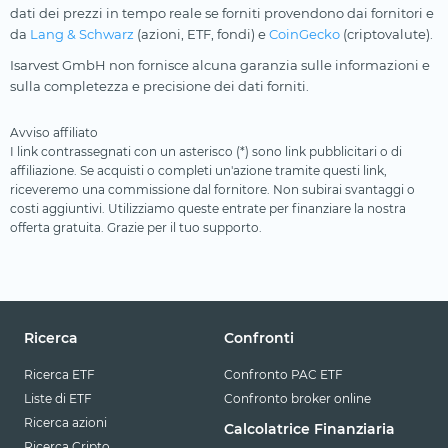
dati dei prezzi in tempo reale se forniti provendono dai fornitori e
da
Lang & Schwarz
(azioni, ETF, fondi) e
CoinGecko
(criptovalute).
Isarvest GmbH non fornisce alcuna garanzia sulle informazioni e
sulla completezza e precisione dei dati forniti.
Avviso affiliato
I link contrassegnati con un asterisco (*) sono link pubblicitari o di
affiliazione. Se acquisti o completi un'azione tramite questi link,
riceveremo una commissione dal fornitore. Non subirai svantaggi o
costi aggiuntivi. Utilizziamo queste entrate per finanziare la nostra
offerta gratuita. Grazie per il tuo supporto.
Ricerca
Confronti
Ricerca ETF
Confronto PAC ETF
Liste di ETF
Confronto broker online
Ricerca azioni
Calcolatrice Finanziaria
Ricerca Cripto