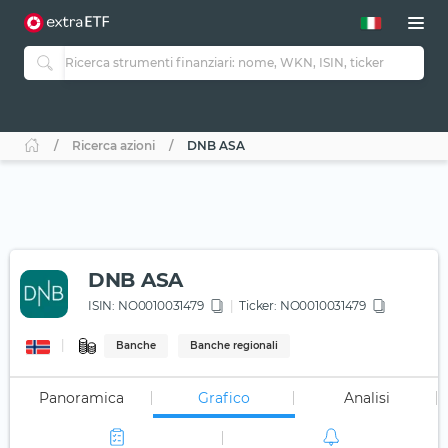
Ricerca azioni
DNB ASA
DNB ASA
ISIN:
NO0010031479
Ticker:
NO0010031479
Banche
Banche regionali
Panoramica
Grafico
Analisi