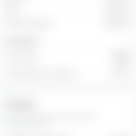
EBIT
44,59 Mio €
Flusso di cassa libero
59,22 Mio €
Numero di azioni
200 Mln
Azioni emesse
Prezzo
Numero di azioni in circolazione
0 Prezzo
Previsioni
Qui troverai le previsioni sull'azione Nordic
Semiconductor ASA.