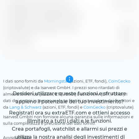
Guadagno stimato per azione
0,44 USD
Rendimento dei dividendi stimato
—
Rendimento del profitto stimato
1,48 %
P/E stimato
39,67
I dati sono forniti da
Morningstar
(azioni, ETF, fondi),
CoinGecko
(criptovalute) e da Isarvest GmbH. I prezzi sono ritardati di
Desideri utilizzare queste funzioni e sfruttare
almeno 15 minuti (azioni, ETF, fondi) o sono NAV (ETF, Fondi). I
dati dei prezzi in tempo reale se forniti provendono dai fornitori e
appieno il potenziale del tuo investimento?
da
Lang & Schwarz
(azioni, ETF, fondi) e
CoinGecko
(criptovalute).
Registrati ora su extraETF.com e ottieni accesso
Isarvest GmbH non fornisce alcuna garanzia sulle informazioni e
illimitato a tutti i dati e le funzioni.
sulla completezza e precisione dei dati forniti.
Crea portafogli, watchlist e allarmi sui prezzi e
utilizza la nostra analisi degli investimenti di
Avviso affiliato