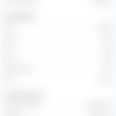
Valore aziendale
3,11 Mrd €
Dati fondamentali
P/E
109,95
P/BV
5,03
P/S
4,55
P/CF
42,01
Rapporto PEG
1,27
ROI
5,03 %
Vendite e flusso di cassa
Volume di vendita
584,53 Mio €
EBITDA
91,79 Mio €