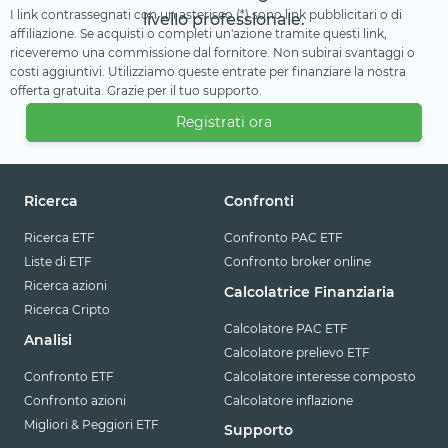
I link contrassegnati con un asterisco (*) sono link pubblicitari o di
livello professionale.
affiliazione. Se acquisti o completi un'azione tramite questi link,
riceveremo una commissione dal fornitore. Non subirai svantaggi o
costi aggiuntivi. Utilizziamo queste entrate per finanziare la nostra
offerta gratuita. Grazie per il tuo supporto.
Registrati ora
Ricerca
Confronti
Ricerca ETF
Confronto PAC ETF
Liste di ETF
Confronto broker online
Ricerca azioni
Calcolatrice Finanziaria
Ricerca Cripto
Calcolatore PAC ETF
Analisi
Calcolatore prelievo ETF
Confronto ETF
Calcolatore interesse composto
Confronto azioni
Calcolatore inflazione
Migliori & Peggiori ETF
Supporto