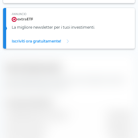
ANNUNCIO
La migliore newsletter per i tuoi investimenti.
Iscriviti ora gratuitamente!
Dati fondamentali
Dati fondamentali e informazioni principali per l'azione
Nordic Semiconductor ASA.
Dimensione dell'azienda
Capitalizzazione di mercato
2,96 Mrd €
Valore di mercato
2,86 Mrd €