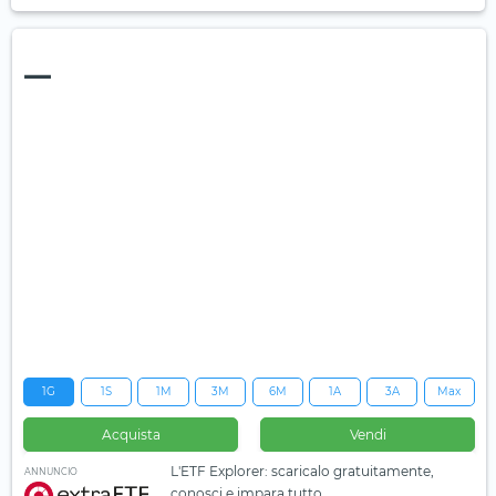
—
1G
1S
1M
3M
6M
1A
3A
Max
Acquista
Vendi
L'ETF Explorer: scaricalo gratuitamente,
ANNUNCIO
conosci e impara tutto.