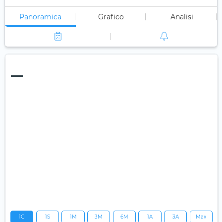
Panoramica
Grafico
Analisi
—
1G
1S
1M
3M
6M
1A
3A
Max