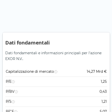
Dati fondamentali
Dati fondamentali e informazioni principali per l'azione
EXOR N.V..
Capitalizzazione di mercato
14,27 Mrd €
P/E
1,25
P/BV
0,43
P/S
1,21
P/CF
5,07