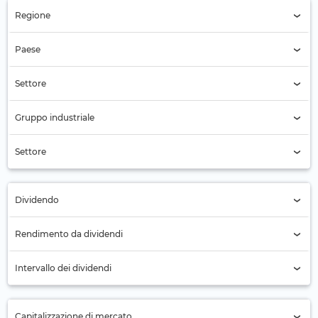
Regione
Regione (Tutti)
Paese
Paesi Bassi (157)
Settore
Settore (Tutti)
Gruppo industriale
Gruppo industriale (Tutti)
Settore
Settore (Tutti)
Dividendo
Tutti
Rendimento da dividendi
No (72)
Intervallo dei dividendi
Sì (85)
Annuale (59)
Capitalizzazione di mercato