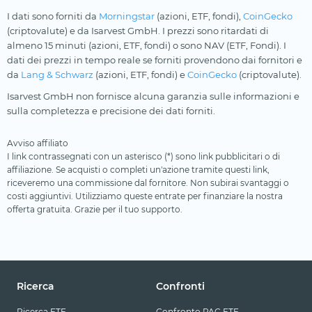
I dati sono forniti da
Morningstar
(azioni, ETF, fondi),
CoinGecko
(criptovalute) e da Isarvest GmbH. I prezzi sono ritardati di
almeno 15 minuti (azioni, ETF, fondi) o sono NAV (ETF, Fondi). I
dati dei prezzi in tempo reale se forniti provendono dai fornitori e
da
Lang & Schwarz
(azioni, ETF, fondi) e
CoinGecko
(criptovalute).
Isarvest GmbH non fornisce alcuna garanzia sulle informazioni e
sulla completezza e precisione dei dati forniti.
Avviso affiliato
I link contrassegnati con un asterisco (*) sono link pubblicitari o di
affiliazione. Se acquisti o completi un'azione tramite questi link,
riceveremo una commissione dal fornitore. Non subirai svantaggi o
costi aggiuntivi. Utilizziamo queste entrate per finanziare la nostra
offerta gratuita. Grazie per il tuo supporto.
Ricerca
Confronti
Ricerca ETF
Confronto PAC ETF