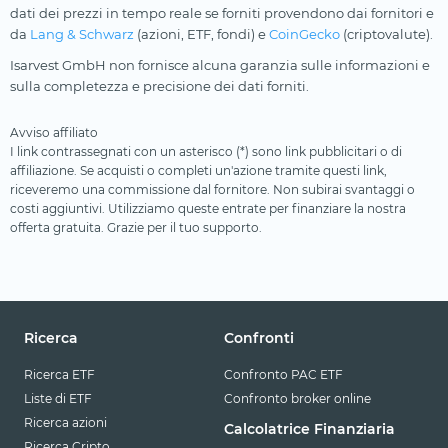
dati dei prezzi in tempo reale se forniti provendono dai fornitori e
da
Lang & Schwarz
(azioni, ETF, fondi) e
CoinGecko
(criptovalute).
Isarvest GmbH non fornisce alcuna garanzia sulle informazioni e
sulla completezza e precisione dei dati forniti.
Avviso affiliato
I link contrassegnati con un asterisco (*) sono link pubblicitari o di
affiliazione. Se acquisti o completi un'azione tramite questi link,
riceveremo una commissione dal fornitore. Non subirai svantaggi o
costi aggiuntivi. Utilizziamo queste entrate per finanziare la nostra
offerta gratuita. Grazie per il tuo supporto.
Ricerca
Confronti
Ricerca ETF
Confronto PAC ETF
Liste di ETF
Confronto broker online
Ricerca azioni
Calcolatrice Finanziaria
Ricerca Cripto