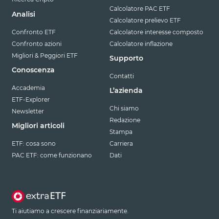
Calcolatore PAC ETF
Analisi
Calcolatore prelievo ETF
Confronto ETF
Calcolatore interesse composto
Confronto azioni
Calcolatore inflazione
Migliori & Peggiori ETF
Supporto
Conoscenza
Contatti
Accademia
L’azienda
ETF-Explorer
Chi siamo
Newsletter
Redazione
Migliori articoli
Stampa
ETF: cosa sono
Carriera
PAC ETF: come funzionano
Dati
Ti aiutiamo a crescere finanziariamente.