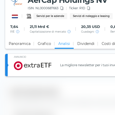
AerCap Holdings NV
ISIN:
NL0000687663
Ticker:
R1D
Servizi per le aziende
Servizi di noleggio e leasing
7,64
21,11 Mrd €
20,35 USD
0,
P/E
Capitalizzazione di mercato
Guadagni
Ren
Panoramica
Grafico
Analisi
Dividendi
Costi d
ANNUNCIO
La migliore newsletter per i tuoi inv
Dati fondamentali
Dati fondamentali e informazioni principali per l'azione A