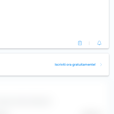
Iscriviti ora gratuitamente!
ull'azione AerCap Holdings NV.