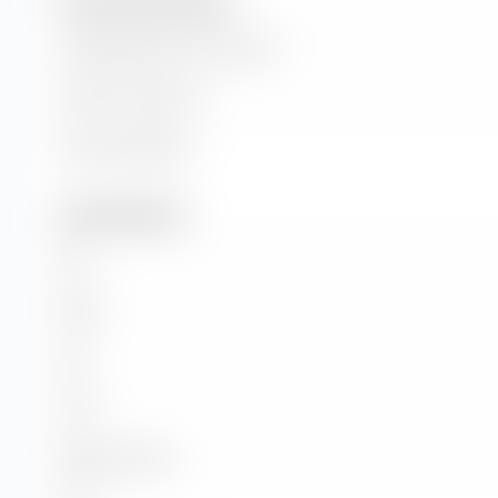
Dimensione dell'azienda
Capitalizzazione di mercato
Valore di mercato
Valore aziendale
Dati fondamentali
P/E
P/BV
P/S
P/CF
Rapporto PEG