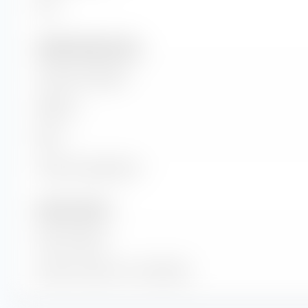
ROI
Vendite e flusso di cassa
Volume di vendita
EBITDA
EBIT
Flusso di cassa libero
Numero di azioni
Azioni emesse
Numero di azioni in circolazione