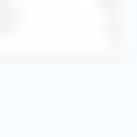
ione
18,00 USD
 stimato
1,17 %
stimato
9,85 %
7,36