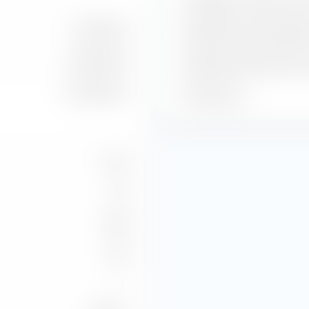
Guadagno stimato per az
21,11 Mrd €
Rendimento dei dividendi
56,71 Mrd €
Rendimento del profitto 
64,45 Mrd €
P/E stimato
7,64
1,14
2,89
4,16
—