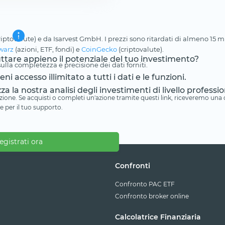
riptovalute) e da Isarvest GmbH. I prezzi sono ritardati di almeno 15 min
warz
(azioni, ETF, fondi) e
CoinGecko
(criptovalute).
ruttare appieno il potenziale del tuo investimento?
lla completezza e precisione dei dati forniti.
i accesso illimitato a tutti i dati e le funzioni.
zza la nostra analisi degli investimenti di livello professio
iliazione. Se acquisti o completi un'azione tramite questi link, riceveremo un
e per il tuo supporto.
egistrati ora
Confronti
Confronto PAC ETF
Confronto broker online
Calcolatrice Finanziaria