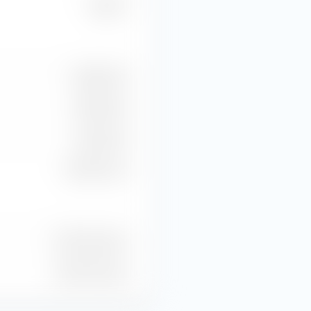
18,66 %
6,98 Mrd €
5,82 Mrd €
3,22 Mrd €
-681,17 Mio €
167 Mln Prezzo
153 Mln Prezzo