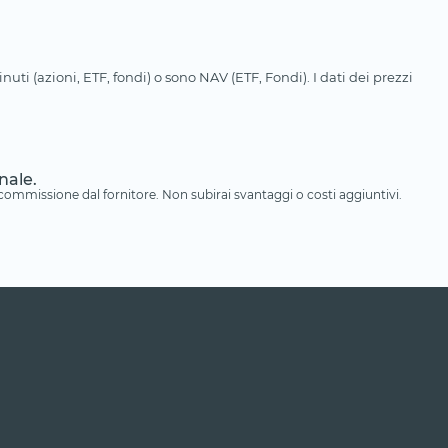
uti (azioni, ETF, fondi) o sono NAV (ETF, Fondi). I dati dei prezzi
nale.
a commissione dal fornitore. Non subirai svantaggi o costi aggiuntivi.