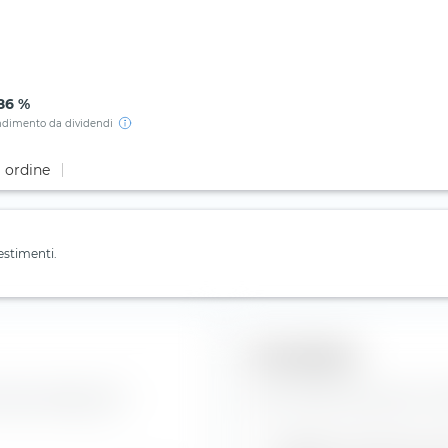
86 %
dimento da dividendi
i ordine
estimenti.
Previsioni
erCap Holdings NV.
Qui troverai le previsioni s