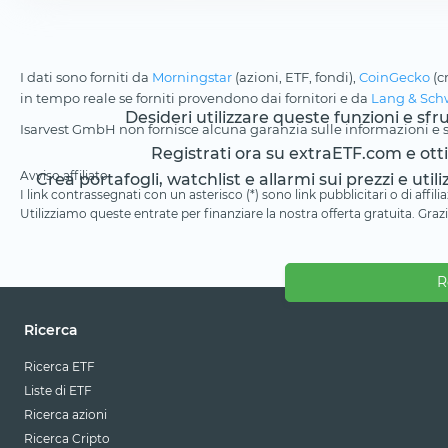
I dati sono forniti da
Morningstar
(azioni, ETF, fondi),
CoinGecko
(c
in tempo reale se forniti provendono dai fornitori e da
Lang & Sch
Desideri utilizzare queste funzioni e sf
Isarvest GmbH non fornisce alcuna garanzia sulle informazioni e su
Registrati ora su extraETF.com e ottien
Avviso affiliato
Crea portafogli, watchlist e allarmi sui prezzi e utili
I link contrassegnati con un asterisco (*) sono link pubblicitari o di aff
Utilizziamo queste entrate per finanziare la nostra offerta gratuita. Grazi
R
Ricerca
Ricerca ETF
Liste di ETF
Ricerca azioni
Ricerca Cripto