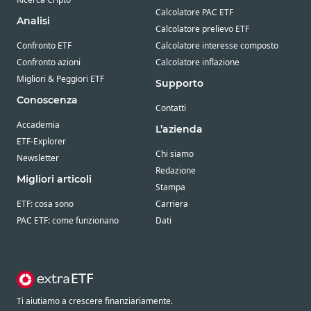
Calcolatore PAC ETF
Analisi
Calcolatore prelievo ETF
Confronto ETF
Calcolatore interesse composto
Confronto azioni
Calcolatore inflazione
Migliori & Peggiori ETF
Supporto
Conoscenza
Contatti
Accademia
L’azienda
ETF-Explorer
Chi siamo
Newsletter
Redazione
Migliori articoli
Stampa
ETF: cosa sono
Carriera
PAC ETF: come funzionano
Dati
Ti aiutiamo a crescere finanziariamente.