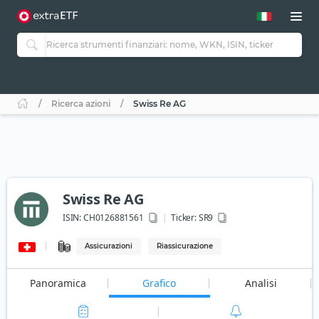
Ricerca azioni
Swiss Re AG
Swiss Re AG
ISIN:
CH0126881561
Ticker:
SR9
Assicurazioni
Riassicurazione
Panoramica
Grafico
Analisi