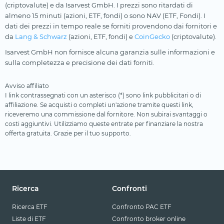
(criptovalute) e da Isarvest GmbH. I prezzi sono ritardati di
almeno 15 minuti (azioni, ETF, fondi) o sono NAV (ETF, Fondi). I
dati dei prezzi in tempo reale se forniti provendono dai fornitori e
da
Lang & Schwarz
(azioni, ETF, fondi) e
CoinGecko
(criptovalute).
Isarvest GmbH non fornisce alcuna garanzia sulle informazioni e
sulla completezza e precisione dei dati forniti.
Avviso affiliato
I link contrassegnati con un asterisco (*) sono link pubblicitari o di
affiliazione. Se acquisti o completi un'azione tramite questi link,
riceveremo una commissione dal fornitore. Non subirai svantaggi o
costi aggiuntivi. Utilizziamo queste entrate per finanziare la nostra
offerta gratuita. Grazie per il tuo supporto.
Ricerca
Confronti
Ricerca ETF
Confronto PAC ETF
Liste di ETF
Confronto broker online