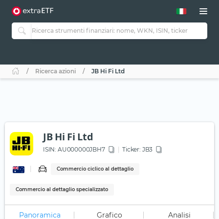
Ricerca azioni
JB Hi Fi Ltd
JB Hi Fi Ltd
ISIN:
AU000000JBH7
Ticker:
JB3
Commercio ciclico al dettaglio
Commercio al dettaglio specializzato
Panoramica
Grafico
Analisi