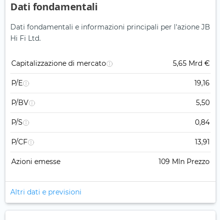
Dati fondamentali
Dati fondamentali e informazioni principali per l'azione JB
Hi Fi Ltd.
Capitalizzazione di mercato
5,65 Mrd €
P/E
19,16
P/BV
5,50
P/S
0,84
P/CF
13,91
Azioni emesse
109 Mln Prezzo
Altri dati e previsioni