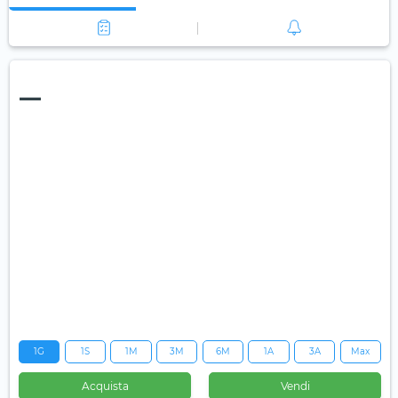
—
1G
1S
1M
3M
6M
1A
3A
Max
Acquista
Vendi