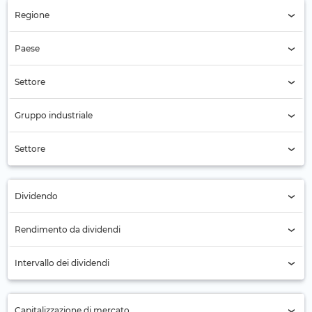
Regione
Regione (Tutti)
Paese
Paese (Tutti)
Settore
Settore (Tutti)
Gruppo industriale
Commercio ciclico al dettaglio (337)
Settore
Settore (Tutti)
Dividendo
Tutti
Rendimento da dividendi
No (177)
Intervallo dei dividendi
Sì (160)
Annuale (81)
Capitalizzazione di mercato