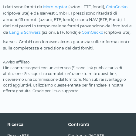
I dati sono forniti da
Morningstar
(azioni, ETF, fondi),
CoinGecko
(criptovalute) e da Isarvest GmbH. I prezzi sono ritardati di
almeno 15 minuti (azioni, ETF, fondi) o sono NAV (ETF, Fondi). I
dati dei prezzi in tempo reale se forniti provendono dai fornitori e
da
Lang & Schwarz
(azioni, ETF, fondi) e
CoinGecko
(criptovalute).
Isarvest GmbH non fornisce alcuna garanzia sulle informazioni e
sulla completezza e precisione dei dati forniti.
Avviso affiliato
I link contrassegnati con un asterisco (*) sono link pubblicitari o di
affiliazione. Se acquisti o completi un'azione tramite questi link,
riceveremo una commissione dal fornitore. Non subirai svantaggi o
costi aggiuntivi. Utilizziamo queste entrate per finanziare la nostra
offerta gratuita. Grazie per il tuo supporto.
Ricerca
Confronti
Ricerca ETF
Confronto PAC ETF