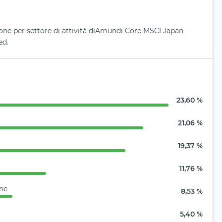
ione per settore di attività diAmundi Core MSCI Japan
ed.
23,60 %
21,06 %
19,37 %
11,76 %
one
8,53 %
5,40 %