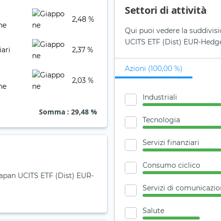
Settori di attività
2,48 %
ne
Qui puoi vedere la suddivis
UCITS ETF (Dist) EUR-Hedg
iari
2,37 %
Azioni (100,00 %)
2,03 %
ne
Industriali
Somma
: 29,48 %
Tecnologia
Servizi finanziari
Consumo ciclico
 Japan UCITS ETF (Dist) EUR-
Servizi di comunicazi
Salute