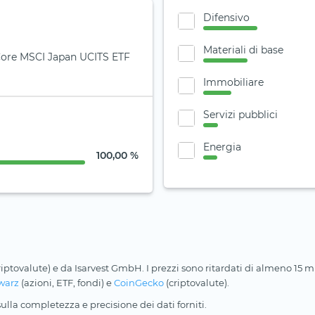
Difensivo
Materiali di base
 Core MSCI Japan UCITS ETF
Immobiliare
Servizi pubblici
Energia
100,00 %
riptovalute) e da Isarvest GmbH. I prezzi sono ritardati di almeno 15 min
warz
(azioni, ETF, fondi) e
CoinGecko
(criptovalute).
lla completezza e precisione dei dati forniti.