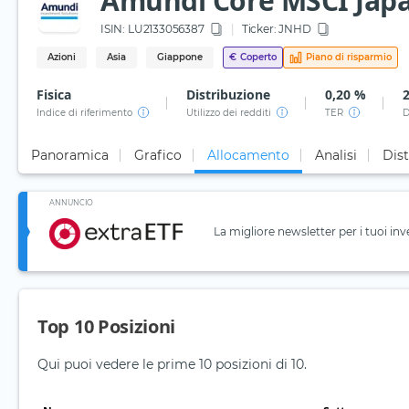
Amundi Core MSCI Japa
ISIN:
LU2133056387
Ticker:
JNHD
Azioni
Asia
Giappone
€
Coperto
Piano di risparmio
Fisica
Distribuzione
0,20 %
Indice di riferimento
Utilizzo dei redditi
TER
D
Panoramica
Grafico
Allocamento
Analisi
Dist
ANNUNCIO
La migliore newsletter per i tuoi inv
Top 10 Posizioni
Qui puoi vedere le prime 10 posizioni di 10.