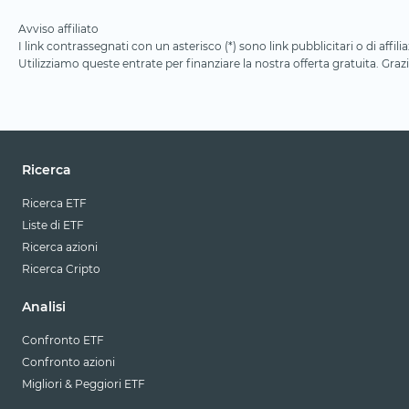
Avviso affiliato
I link contrassegnati con un asterisco (*) sono link pubblicitari o di aff
Utilizziamo queste entrate per finanziare la nostra offerta gratuita. Grazi
Ricerca
Ricerca ETF
Liste di ETF
Ricerca azioni
Ricerca Cripto
Analisi
Confronto ETF
Confronto azioni
Migliori & Peggiori ETF