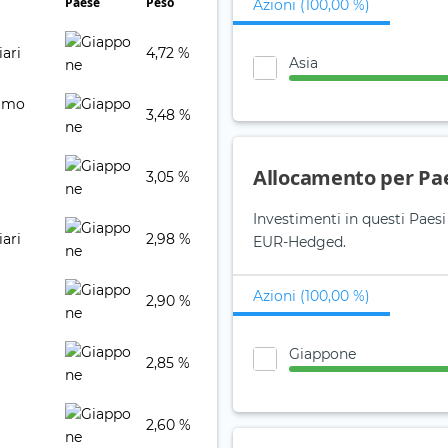
Paese
Peso
Azioni (100,00 %)
iari
4,72 %
Asia
sumo
3,48 %
Allocamento per Pa
3,05 %
Investimenti in questi Paes
iari
2,98 %
EUR-Hedged.
Azioni (100,00 %)
2,90 %
Giappone
2,85 %
2,60 %