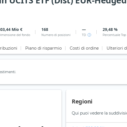
n UCITS ETF (Dist) EUR-Hedged
203,44 Mio €
168
—
29,48 %
imensione del fondo
Numero di posizioni
TD
Percentuale Top
ribuzioni
Piano di risparmio
Costi di ordine
Ulteriori d
estimenti.
Regioni
Qui puoi vedere la suddivisi