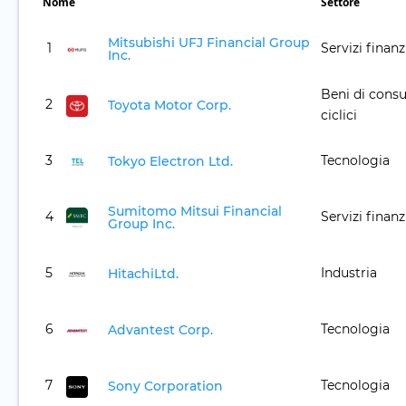
Nome
Settore
Mitsubishi UFJ Financial Group
1
Servizi finanz
Inc.
Beni di con
2
Toyota Motor Corp.
ciclici
3
Tecnologia
Tokyo Electron Ltd.
Sumitomo Mitsui Financial
4
Servizi finanz
Group Inc.
5
Industria
HitachiLtd.
6
Tecnologia
Advantest Corp.
7
Tecnologia
Sony Corporation