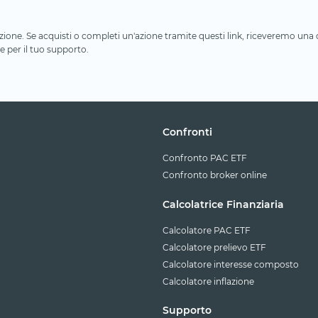
iliazione. Se acquisti o completi un'azione tramite questi link, riceveremo un
e per il tuo supporto.
Confronti
Confronto PAC ETF
Confronto broker online
Calcolatrice Finanziaria
Calcolatore PAC ETF
Calcolatore prelievo ETF
Calcolatore interesse composto
Calcolatore inflazione
Supporto