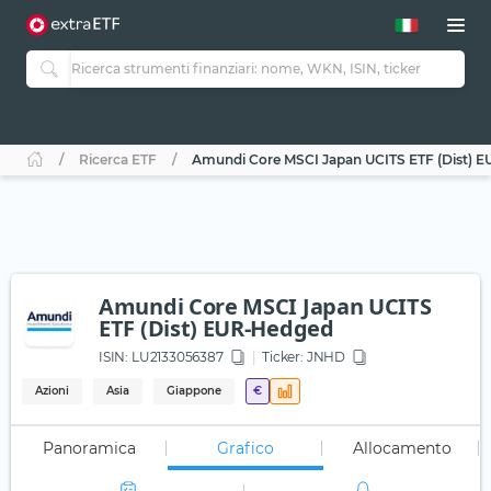
Ricerca ETF
Amundi Core MSCI Japan UCITS ETF (Dist) 
Amundi Core MSCI Japan UCITS
ETF (Dist) EUR-Hedged
ISIN:
LU2133056387
Ticker:
JNHD
Azioni
Asia
Giappone
€
Panoramica
Grafico
Allocamento