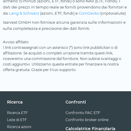
almeno 15 minuti (azioni, ETF, fondi) o sono NAV (ETF, Fondi). I
dati dei prezzi in tempo reale se forniti provendono dai fornitori e
da
Lang & Schwarz
(azioni, ETF, fondi) e
CoinGecko
(criptovalute).
Isarvest GmbH non fornisce alcuna garanzia sulle informazioni e
sulla completezza e precisione dei dati forniti.
Avviso affiliato
I link contrassegnati con un asterisco (*) sono link pubblicitari o di
affiliazione. Se acquisti o completi un'azione tramite questi link,
riceveremo una commissione dal fornitore. Non subirai svantaggi o
costi aggiuntivi. Utilizziamo queste entrate per finanziare la nostra
offerta gratuita. Grazie per il tuo supporto.
Ricerca
Confronti
Ricerca ETF
Confronto PAC ETF
Liste di ETF
Confronto broker online
Ricerca azioni
Calcolatrice Finanziaria