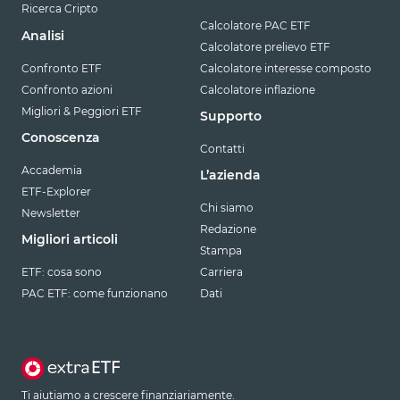
Ricerca Cripto
Calcolatore PAC ETF
Analisi
Calcolatore prelievo ETF
Confronto ETF
Calcolatore interesse composto
Confronto azioni
Calcolatore inflazione
Migliori & Peggiori ETF
Supporto
Conoscenza
Contatti
Accademia
L’azienda
ETF-Explorer
Chi siamo
Newsletter
Redazione
Migliori articoli
Stampa
ETF: cosa sono
Carriera
PAC ETF: come funzionano
Dati
Ti aiutiamo a crescere finanziariamente.