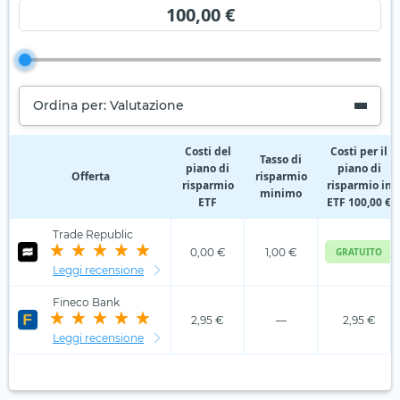
100,00 €
Ordina per: Valutazione
Costi del
Costi per il
Tasso di
piano di
piano di
Offerta
risparmio
risparmio
risparmio in
minimo
ETF
ETF 100,00 €
Trade Republic
0,00 €
1,00 €
GRATUITO
Leggi recensione
Fineco Bank
2,95 €
—
2,95 €
Leggi recensione