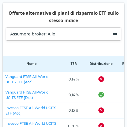
Offerte alternative di piani di risparmio ETF sullo
stesso indice
Assumere broker: Alle
Nome
TER
Distribuzione
Re
Vanguard FTSE All-World
0,14 %
UCITS ETF (Acc)
Vanguard FTSE All-World
0,14 %
UCITS ETF (Dist)
Invesco FTSE All-World UCITS
0,15 %
ETF (Acc)
Invesco FTSE All-World UCITS
0,20 %