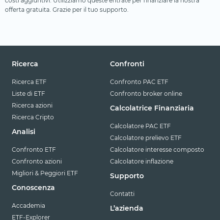
costi aggiuntivi. Utilizziamo queste entrate per finanziare la nostra
offerta gratuita. Grazie per il tuo supporto.
Ricerca
Confronti
Ricerca ETF
Confronto PAC ETF
Liste di ETF
Confronto broker online
Ricerca azioni
Calcolatrice Finanziaria
Ricerca Cripto
Calcolatore PAC ETF
Analisi
Calcolatore prelievo ETF
Confronto ETF
Calcolatore interesse composto
Confronto azioni
Calcolatore inflazione
Migliori & Peggiori ETF
Supporto
Conoscenza
Contatti
Accademia
L’azienda
ETF-Explorer