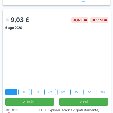
9,03 £
-0,02 £
-0,15 %
6 ago 2026
1G
1S
1M
3M
6M
1A
3A
Max
Acquista
Vendi
L'ETF Explorer: scaricalo gratuitamente,
ANNUNCIO