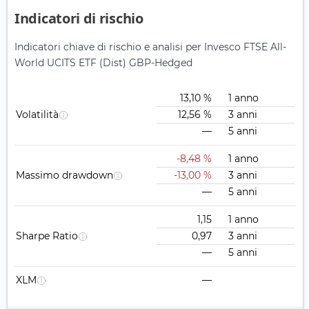
Indicatori di rischio
Indicatori chiave di rischio e analisi per Invesco FTSE All-
World UCITS ETF (Dist) GBP-Hedged
13,10 %
1 anno
Volatilità
12,56 %
3 anni
—
5 anni
-8,48 %
1 anno
Massimo drawdown
-13,00 %
3 anni
—
5 anni
1,15
1 anno
Sharpe Ratio
0,97
3 anni
—
5 anni
XLM
—