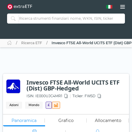
Ricerca ETF
Invesco FTSE All-World UCITS ETF (Dist) GB
Invesco FTSE All-World UCITS ETF
(Dist) GBP-Hedged
ISIN:
IE000UJC4MR1
Ticker:
FWSD
Azioni
Mondo
£
Panoramica
Grafico
Allocamento