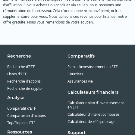
d'affiliation. Si vous achetez ou concluez via ce lien, nous recevons une
rémunération du fournisseur. Cela n'occasionne ni inconvénient, ni frais
supplémentaire pour vous. Nous utilisons ces revenus pour financer notre
offre gratuite. Nous vous remercions de votre soutien.
Recherche
Comparatifs
Recherche d’ETF
Plans d’investissement en ETF
Listes d'ETF
Courtiers
Recherche d’actions
Assurances vie
Recherche de crypto
Calculateurs financiers
Analyse
Calculateur plan d’investissement
en ETF
Comparatif d’ETF
Calculateur d’intérêt composés
Comparaison d'actions
Calculateur de rééquilibrage
Top/Flop des ETF
Ressources
Support