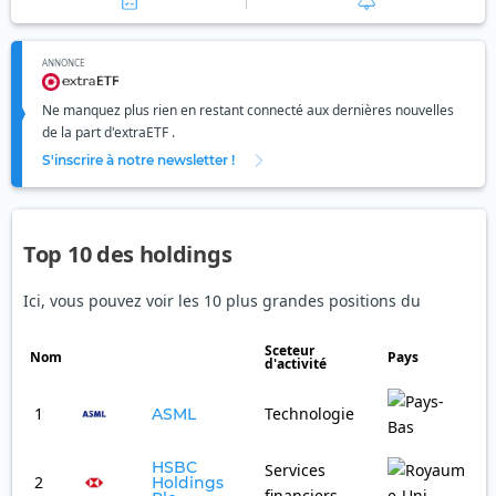
ANNONCE
Ne manquez plus rien en restant connecté aux dernières nouvelles
de la part d'extraETF .
S'inscrire à notre newsletter !
Top 10 des holdings
Ici, vous pouvez voir les 10 plus grandes positions du
Sceteur
Nom
Pays
Po
d'activité
1
Technologie
2
ASML
HSBC
Services
2
1
Holdings
financiers