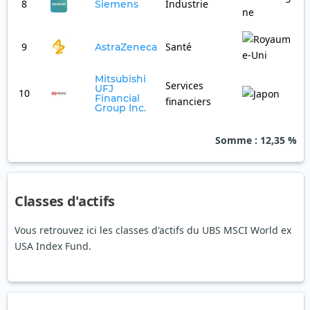
8
Industrie
0
Siemens
9
Santé
0
AstraZeneca
Mitsubishi
Services
UFJ
10
0
Financial
financiers
Group Inc.
Somme
: 12,35 %
Classes d'actifs
Vous retrouvez ici les classes d'actifs du UBS MSCI World ex
USA Index Fund.