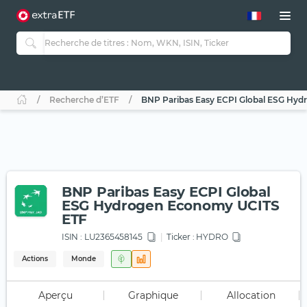
Recherche d’ETF
BNP Paribas Easy ECPI Global ESG Hy
BNP Paribas Easy ECPI Global
ESG Hydrogen Economy UCITS
ETF
ISIN :
LU2365458145
Ticker :
HYDRO
Actions
Monde
Aperçu
Graphique
Allocation