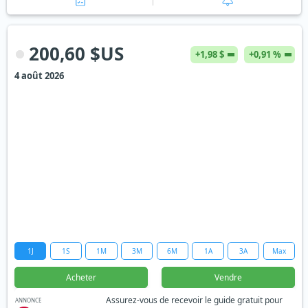
200,60 $US
+1,98 $
+0,91 %
4 août 2026
1J
1S
1M
3M
6M
1A
3A
Max
Acheter
Vendre
Assurez-vous de recevoir le guide gratuit pour
ANNONCE