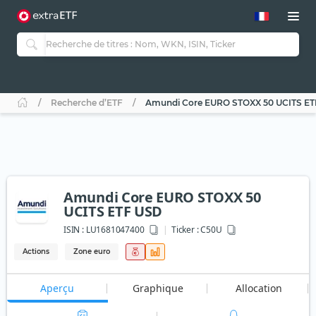
Recherche d’ETF
Amundi Core EURO STOXX 50 UCITS E
Amundi Core EURO STOXX 50
UCITS ETF USD
ISIN :
LU1681047400
Ticker :
C50U
Actions
Zone euro
Aperçu
Graphique
Allocation