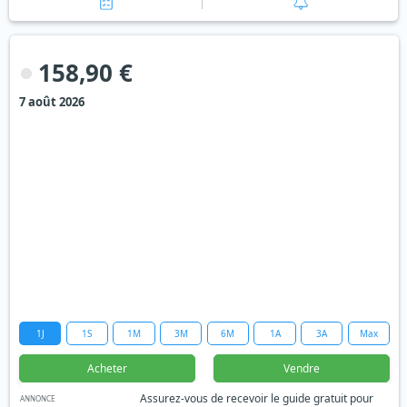
158,90 €
7 août 2026
1J
1S
1M
3M
6M
1A
3A
Max
Acheter
Vendre
Assurez-vous de recevoir le guide gratuit pour
ANNONCE