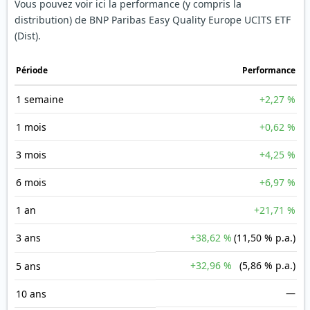
Vous pouvez voir ici la performance (y compris la
distribution) de BNP Paribas Easy Quality Europe UCITS ETF
(Dist).
Période
Performance
1 semaine
+2,27 %
1 mois
+0,62 %
3 mois
+4,25 %
6 mois
+6,97 %
1 an
+21,71 %
3 ans
+38,62 %
(11,50 % p.a.)
+32,96 %
(5,86 % p.a.)
5 ans
—
10 ans