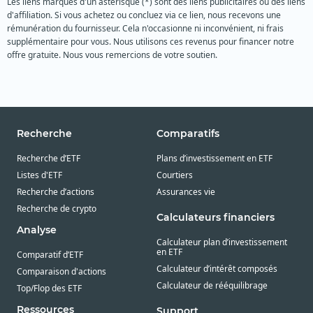
Les liens marqués d'un astérisque (*) sont des liens publicitaires ou des liens
d'affiliation. Si vous achetez ou concluez via ce lien, nous recevons une
rémunération du fournisseur. Cela n'occasionne ni inconvénient, ni frais
supplémentaire pour vous. Nous utilisons ces revenus pour financer notre
offre gratuite. Nous vous remercions de votre soutien.
Recherche
Comparatifs
Recherche d’ETF
Plans d’investissement en ETF
Listes d'ETF
Courtiers
Recherche d’actions
Assurances vie
Recherche de crypto
Calculateurs financiers
Analyse
Calculateur plan d’investissement
en ETF
Comparatif d’ETF
Calculateur d’intérêt composés
Comparaison d'actions
Calculateur de rééquilibrage
Top/Flop des ETF
Ressources
Support