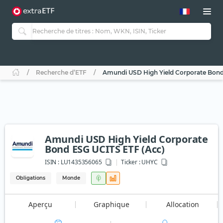
Recherche d’ETF
Amundi USD High Yield Corporate Bond
Amundi USD High Yield Corporate
Bond ESG UCITS ETF (Acc)
ISIN :
LU1435356065
Ticker :
UHYC
Obligations
Monde
Aperçu
Graphique
Allocation