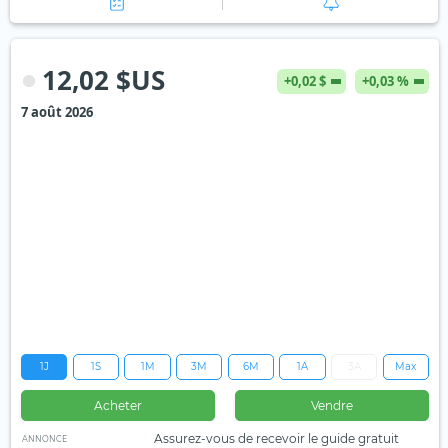
12,02 $US
+0,02 $
+0,03 %
7 août 2026
1J
1S
1M
3M
6M
1A
3A
Max
Acheter
Vendre
Assurez-vous de recevoir le guide gratuit
ANNONCE