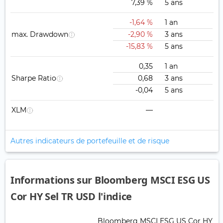
7,39 %
5 ans
-1,64 %
1 an
max. Drawdown
-2,90 %
3 ans
-15,83 %
5 ans
0,35
1 an
Sharpe Ratio
0,68
3 ans
-0,04
5 ans
XLM
—
Autres indicateurs de portefeuille et de risque
Informations sur Bloomberg MSCI ESG US
Cor HY Sel TR USD l'indice
Bloomberg MSCI ESG US Cor HY