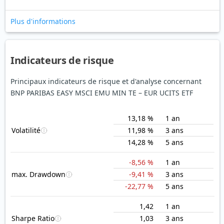
Plus d'informations
Indicateurs de risque
Principaux indicateurs de risque et d'analyse concernant
BNP PARIBAS EASY MSCI EMU MIN TE – EUR UCITS ETF
13,18 %
1 an
Volatilité
11,98 %
3 ans
14,28 %
5 ans
-8,56 %
1 an
max. Drawdown
-9,41 %
3 ans
-22,77 %
5 ans
1,42
1 an
Sharpe Ratio
1,03
3 ans