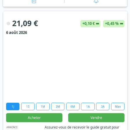
21,09 €
+0,10 €
+0,45 %
6 août 2026
1J
1S
1M
3M
6M
1A
3A
Max
Acheter
Vendre
Assurez-vous de recevoir le guide gratuit pour
ANNONCE