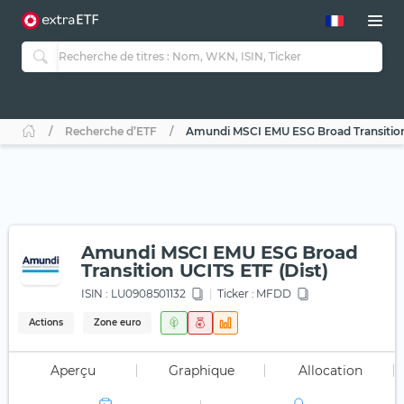
Recherche d’ETF
Amundi MSCI EMU ESG Broad Transition
Amundi MSCI EMU ESG Broad
Transition UCITS ETF (Dist)
ISIN :
LU0908501132
Ticker :
MFDD
Actions
Zone euro
Aperçu
Graphique
Allocation