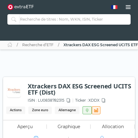
Recherche d’ETF
Xtrackers DAX ESG Screened UCITS ETF 
Xtrackers DAX ESG Screened UCITS
ETF (Dist)
ISIN :
LU0838782315
Ticker :
XDDX
Actions
Zone euro
Allemagne
Aperçu
Graphique
Allocation