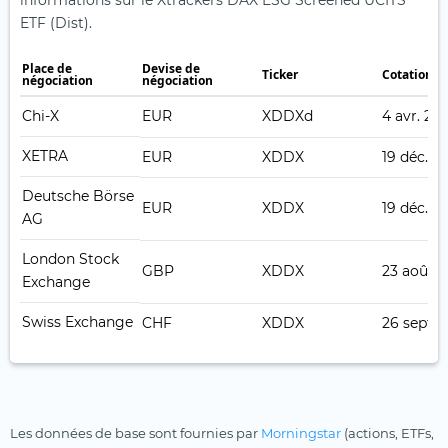
informations sur le Xtrackers DAX ESG Screened UCITS
ETF (Dist).
Place de
Devise de
Ticker
Cotation e
négociation
négociation
Chi-X
EUR
XDDXd
4 avr. 20
XETRA
EUR
XDDX
19 déc. 2
Deutsche Börse
EUR
XDDX
19 déc. 2
AG
London Stock
GBP
XDDX
23 août 2
Exchange
Swiss Exchange
CHF
XDDX
26 sept. 
Les données de base sont fournies par
Morningstar
(actions, ETFs,