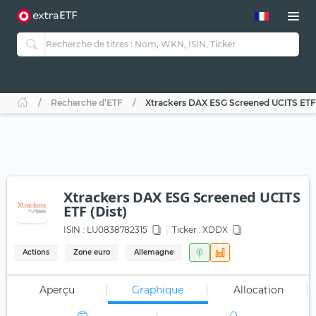
Recherche d’ETF
Xtrackers DAX ESG Screened UCITS ETF 
Xtrackers DAX ESG Screened UCITS
ETF (Dist)
ISIN :
LU0838782315
Ticker :
XDDX
Actions
Zone euro
Allemagne
Aperçu
Graphique
Allocation