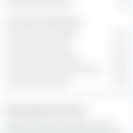
Ratio cours/chiffre d'affaires (P/S)
1,99
Taux de valeur et de croissance (prévision)
Croissance de la valeur comptable
9,13 %
Croissance du flux de trésorerie
11,12 %
Croissance historique des bénéfices
9,85 %
Croissance estimée à long terme des bénéfices
12,92 %
Croissance du chiffre d'affaires
5,62 %
Style de gestion des actions
La "Boîte de style de placement extraETF" est un outil
extrêmement utile pour la construction de portefeuille. La