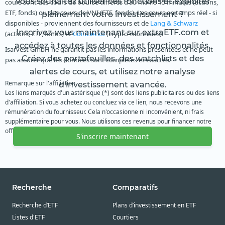
Vous souhaitez utiliser ces fonctions et exploiter
cours sont des cours de bourse différés d'au moins 15 minutes (actions,
ETF, fonds) ou des cours de VNI (ETF, fonds). Les cours en temps réel - si
pleinement votre investissement ?
disponibles - proviennent des fournisseurs et de
Lang & Schwarz
Inscrivez-vous maintenant sur extraETF.com et
(actions, ETF, fonds) et
CoinGecko
(crypto-monnaies).
accédez à toutes les données et fonctionnalités.
Isarvest GmbH ne garantit pas les informations présentées et ne peut
Créez des portefeuilles, des watchlists et des
pas assurer que les données sont complètes et exactes.
alertes de cours, et utilisez notre analyse
Remarque sur l'affiliation
d'investissement avancée.
Les liens marqués d'un astérisque (*) sont des liens publicitaires ou des liens
d'affiliation. Si vous achetez ou concluez via ce lien, nous recevons une
rémunération du fournisseur. Cela n'occasionne ni inconvénient, ni frais
supplémentaire pour vous. Nous utilisons ces revenus pour financer notre
offre gratuite. Nous vous remercions de votre soutien.
S'inscrire maintenant
Recherche
Comparatifs
Recherche d’ETF
Plans d’investissement en ETF
Listes d'ETF
Courtiers