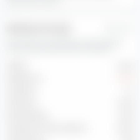
Indicateurs de risque
1 Jahr
Vous trouverez ici des indicateurs de risque importants
concernant iShares MSCI EM UCITS ETF USD (Acc).
Volatilité
23,20 %
Drawdown max.
-13,05 %
Sharpe Ratio
1,21
Treynor Ratio
31,83 %
Ratio d'information
-0,50 %
Corrélation avec l'indice de référence
98,70 %