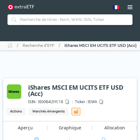
Recherche d’ETF
iShares MSCI EM UCITS ETF USD (Acc)
iShares MSCI EM UCITS ETF USD
(Acc)
ISIN :
IE00B4L5YC18
Ticker :
IEMA
Actions
Marchés émergents
Aperçu
Graphique
Allocation