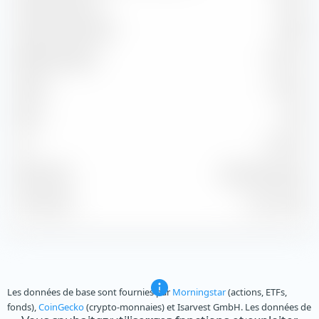
Capture Ratio Up
96,54
Capture Ratio Down
98,98
Batting Average
41,67 %
Alpha
-0,44 %
Beta
0,96
2
97,42 %
R
Benchmark
MSCI EM NR USD
À la date du
31 juil. 2026
Les données de base sont fournies par
Morningstar
(actions, ETFs,
fonds),
CoinGecko
(crypto-monnaies) et Isarvest GmbH. Les données de