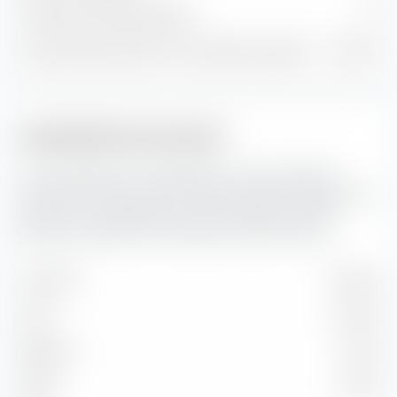
Trésorerie et autres positions
57
% du patrimoine dans les 10 premières positions
40,81 %
Capitalisation boursière
Ici, vous pouvez voir la répartition en pourcentage du
iShares MSCI EM UCITS ETF USD (Acc) selon la capitalisation
boursière. La capitalisation boursière reflète la valeur
boursière actuelle d'une entreprise cotée en bourse.
Très forte
60,87 %
Forte
31,43 %
Moyenne
7,36 %
Faible
0,35 %