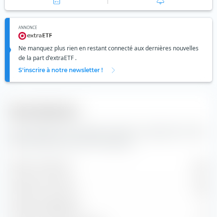
ANNONCE
Ne manquez plus rien en restant connecté aux dernières nouvelles
de la part d'extraETF .
S'inscrire à notre newsletter !
Diversification
Vous trouverez ici le nombre de valeurs composants l'indice
iShares MSCI EM UCITS ETF USD (Acc).
Valeurs contenues
845
Positions en actions
788
Positions obligataires
0