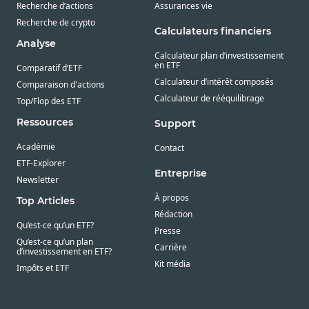
Recherche d’actions
Assurances vie
Recherche de crypto
Calculateurs financiers
Analyse
Calculateur plan d’investissement
en ETF
Comparatif d’ETF
Calculateur d’intérêt composés
Comparaison d'actions
Calculateur de rééquilibrage
Top/Flop des ETF
Ressources
Support
Académie
Contact
ETF-Explorer
Entreprise
Newsletter
À propos
Top Articles
Rédaction
Qu’est-ce qu’un ETF?
Presse
Qu’est-ce qu’un plan
Carrière
d’investissement en ETF?
Kit média
Impôts et ETF