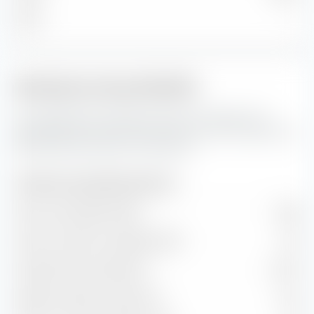
Micro
—
Indicateurs de portefeuille
Ceci représente les prévisions pour les indicateurs de
portefeuille ainsi que les taux de valeur et de croissance de
iShares MSCI EM UCITS ETF USD (Acc).
Indicateurs de portefeuille (prévision)
Ratio cours/bénéfice (PER)
10,80
Ratio cours/valeur comptable (P/B)
1,92
Rendement des dividendes
2,33 %
Rapport prix/flux de trésorerie
8,22