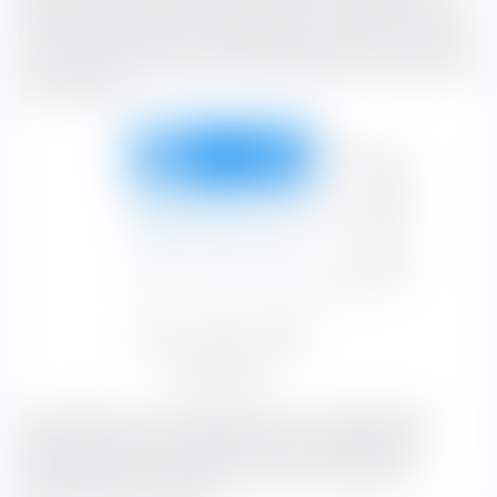
boîte classe le iShares MSCI EM UCITS ETF USD (Acc) le long
de l'axe vertical selon la capitalisation boursière, et le long
de l'axe horizontal selon les caractéristiques de substance et
de croissance.
Forte
23,97 %
36,85 %
31,46 %
Capitalisation boursière
92,28 %
Moyen
2,84 %
2,77 %
1,76 %
7,37 %
Faible
0,03 %
0,04 %
0,28 %
0,35 %
Value
Blend
Growth
26,84 %
39,66 %
33,50 %
Type d'actions
Avec 36,85 %, les actions Blend avec une capitalisation
boursière grandes constituent la plus grande part du
portefeuille.
Les actions Blend sont une combinaison
d'actions Value et Growth