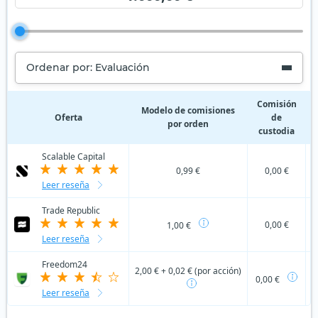
Ordenar por: Evaluación
Comisión
C
Modelo de comisiones
Oferta
de
por orden
custodia
Scalable Capital
0,99 €
0,00 €
Leer reseña
Trade Republic
0,00 €
1,00 €
Leer reseña
Freedom24
2,00 € + 0,02 € (por acción)
0,00 €
Leer reseña