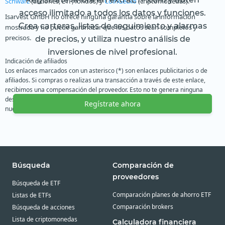
Schwarz
(acciones, ETF, fondos) y
CoinGecko
(criptomonedas).
acceso ilimitado a todos los datos y funciones.
Isarvest GmbH no ofrece ninguna garantía sobre la información
Crea carteras, listas de seguimiento y alarmas
mostrada y no puede garantizar que los datos sean completos y
precisos.
de precios, y utiliza nuestro análisis de
inversiones de nivel profesional.
Indicación de afiliados
Los enlaces marcados con un asterisco (*) son enlaces publicitarios o de
afiliados. Si compras o realizas una transacción a través de este enlace,
recibimos una compensación del proveedor. Esto no te genera ninguna
desventaja o coste adicional. Utilizamos estos ingresos para financiar
Regístrate ahora
nuestra oferta gratuita. ¡Gracias por tu apoyo!
Búsqueda
Comparación de
proveedores
Búsqueda de ETF
Comparación planes de ahorro ETF
Listas de ETFs
Comparación brokers
Búsqueda de acciones
Lista de criptomonedas
Calculadora financiera