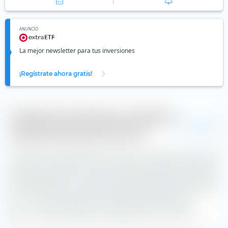
ANUNCIO
La mejor newsletter para tus inversiones
¡Regístrate ahora gratis!
Calificación del iShares € Inflation
EUR
Linked Govt Bond UCITS ETF
La diferencia de seguimiento (TD por sus siglas en inglés) se
calcula en extraETF como el rendimiento del índice menos el
rendimiento del ETF. La diferencia de seguimiento promedio
anual del iShares € Inflation Linked Govt Bond UCITS ETF es
de —. El ETF ha tenido un rendimiento promedio de —
peor
se ha desarrollado en comparación con el índice.