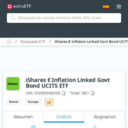
Búsqueda ETF
iShares € Inflation Linked Govt Bond UCI
iShares € Inflation Linked Govt
Bond UCITS ETF
ISIN:
IE00B0M62X26
Ticker:
IBCI
Bonos
Europa
Resumen
Gráfico
Asignación