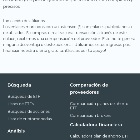
precisos.
Indicación de afiliados
Los enlaces marcados con un asterisco (*) son enlaces publicitarios o
de afiliados. Si compras o realizas una transacción a través de este
enlace, recibimos una compensación del proveedor. Esto no te genera
ninguna desventaja o coste adicional. Utilizamos estos ingresos para
financiar nuestra oferta gratuita. ¡Gracias por tu apoyo!
Búsqueda
Comparación de
proveedores
Búsqueda de ETF
Comparación planes de ahorro
Listas de ETFs
ETF
Búsqueda de acciones
Comparación brokers
Lista de criptomonedas
Calculadora financiera
Análisis
Calculadora plan de ahorro ETF