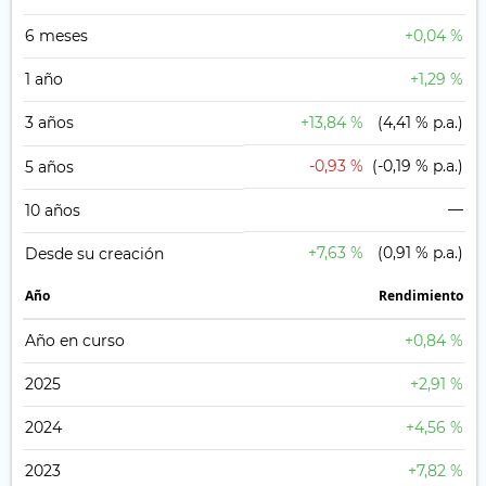
6 meses
+0,04 %
1 año
+1,29 %
3 años
+13,84 %
(4,41 % p.a.)
-0,93 %
(-0,19 % p.a.)
5 años
—
10 años
+7,63 %
(0,91 % p.a.)
Desde su creación
Año
Rendimiento
Año en curso
+0,84 %
2025
+2,91 %
2024
+4,56 %
2023
+7,82 %