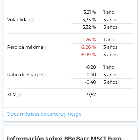
3,21 %
1 año
Volatilidad
3,35 %
3 años
5,32 %
5 años
-2,26 %
1 año
Pérdida máxima
-2,26 %
3 años
-15,99 %
5 años
-0,28
1 año
Ratio de Sharpe
0,40
3 años
-0,40
5 años
XLM
9,57
Otras métricas de cartera y riesgo
Información sobre BBgBarc MSCI Euro