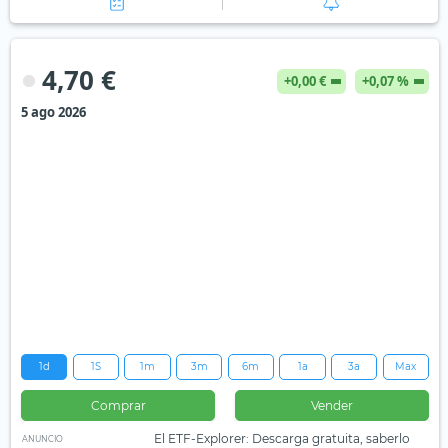
4,70 €
+0,00 €
+0,07 %
5 ago 2026
1d
1S
1m
3m
6m
1a
3a
Max
Comprar
Vender
El ETF-Explorer: Descarga gratuita, saberlo
ANUNCIO