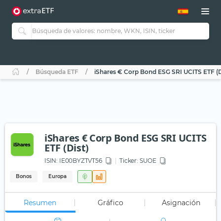
Búsqueda ETF
iShares € Corp Bond ESG SRI UCITS ETF (D
iShares € Corp Bond ESG SRI UCITS
ETF (Dist)
ISIN:
IE00BYZTVT56
Ticker:
SUOE
Bonos
Europa
Resumen
Gráfico
Asignación