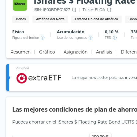
iShares $ Floating Rate
ISIN:
IE00BDFGJ627
Ticker:
FLOA
Bonos
América del Norte
Estados Unidos de América
Bonos
Física
Acumulación
0,10 %
33
Figura del índice
Uso de los ingresos
TER
Tam
Resumen
Gráfico
Asignación
Análisis
Diferen
ANUNCIO
La mejor newsletter para tus invers
Las mejores condiciones de plan de ahorro
Puedes ahorrar en el iShares $ Floating Rate Bond UCITS ET
100,00 €