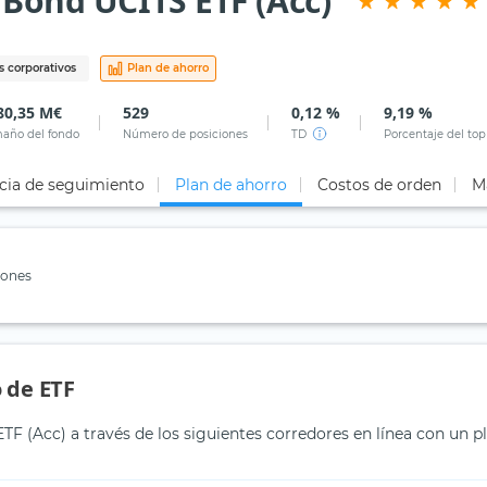
 Bond UCITS ETF (Acc)
 corporativos
Plan de ahorro
80,35 M€
529
0,12 %
9,19 %
año del fondo
Número de posiciones
TD
Porcentaje del top
cia de seguimiento
Plan de ahorro
Costos de orden
M
iones
 de ETF
F (Acc) a través de los siguientes corredores en línea con un p