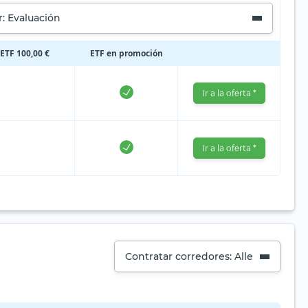
: Evaluación
 ETF 100,00 €
ETF en promoción
Ir a la oferta *
Ir a la oferta *
Contratar corredores: Alle