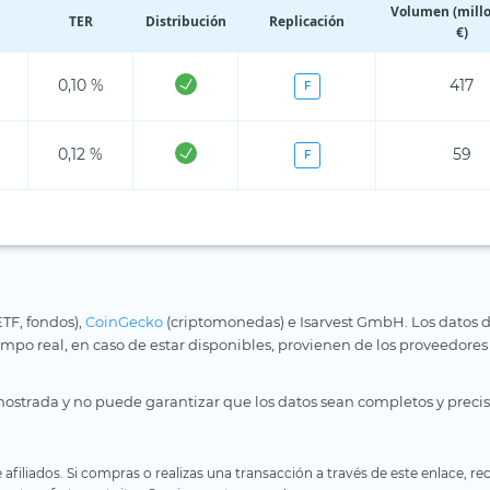
Volumen (mill
TER
Distribución
Replicación
€)
0,10 %
417
F
0,12 %
59
F
ETF, fondos),
CoinGecko
(criptomonedas) e Isarvest GmbH. Los datos d
iempo real, en caso de estar disponibles, provienen de los proveedores
ostrada y no puede garantizar que los datos sean completos y precis
e afiliados. Si compras o realizas una transacción a través de este enlace