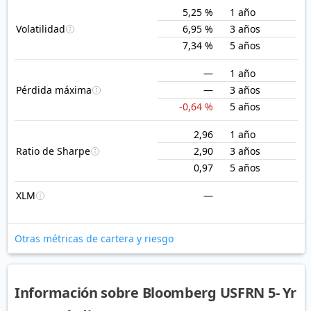
5,25 %
1 año
Volatilidad
6,95 %
3 años
7,34 %
5 años
—
1 año
Pérdida máxima
—
3 años
-0,64 %
5 años
2,96
1 año
Ratio de Sharpe
2,90
3 años
0,97
5 años
XLM
—
Otras métricas de cartera y riesgo
Información sobre Bloomberg USFRN 5- Yr