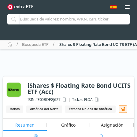
Búsqueda ETF
iShares $ Floating Rate Bond UCITS ETF (A
iShares $ Floating Rate Bond UCITS
ETF (Acc)
ISIN:
IE00BDFGJ627
Ticker:
FLOA
Bonos
América del Norte
Estados Unidos de América
Resumen
Gráfico
Asignación