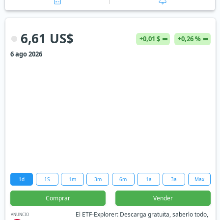
6,61 US$
+0,01 $
+0,26 %
6 ago 2026
1d
1S
1m
3m
6m
1a
3a
Max
Comprar
Vender
El ETF-Explorer: Descarga gratuita, saberlo todo,
ANUNCIO