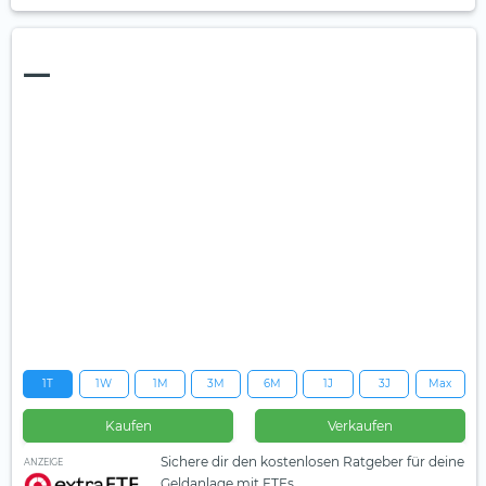
—
1T
1W
1M
3M
6M
1J
3J
Max
Kaufen
Verkaufen
Sichere dir den kostenlosen Ratgeber für deine
ANZEIGE
Geldanlage mit ETFs.