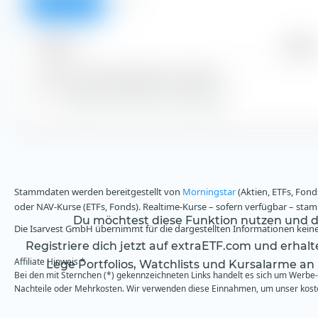
Überblick
Alle
Zeitraum
Betrag
Keine Ausschüttungsdaten vorhanden
Zeige alle historischen Dividenden
Stammdaten werden bereitgestellt von
Morningstar
(Aktien, ETFs, Fond
oder NAV-Kurse (ETFs, Fonds). Realtime-Kurse – sofern verfügbar – st
Du möchtest diese Funktion nutzen und da
Die Isarvest GmbH übernimmt für die dargestellten Informationen keine 
Registriere dich jetzt auf extraETF.com und erhal
Affiliate Hinweis *
Lege Portfolios, Watchlists und Kursalarme an
Bei den mit Sternchen (*) gekennzeichneten Links handelt es sich um Werbe- 
Nachteile oder Mehrkosten. Wir verwenden diese Einnahmen, um unser kosten