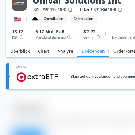
Univar Solutions Inc
ISIN:
US91336L1070
Ticker:
US91336L1070
Chemikalien
Chemikalien
13.12
5.17 Mrd. EUR
$ 2.72
—
KGV
Marktkapitalisierung
Gewinn
Dividendenrend
Überblick
Chart
Analyse
Dividenden
Orderkost
ANZEIGE
Bleib auf dem Laufenden und abonnier
Dividenden
Aus der Tabelle kannst du Dividenden der Univar Solutions 