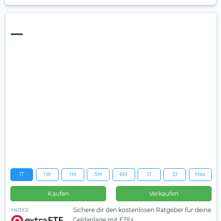
—
1T
1W
1M
3M
6M
1J
3J
Max
Kaufen
Verkaufen
Sichere dir den kostenlosen Ratgeber für deine
ANZEIGE
Geldanlage mit ETFs.