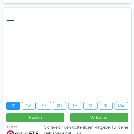
—
1T
1W
1M
3M
6M
1J
3J
Max
Kaufen
Verkaufen
Sichere dir den kostenlosen Ratgeber für deine
ANZEIGE
Geldanlage mit ETFs.