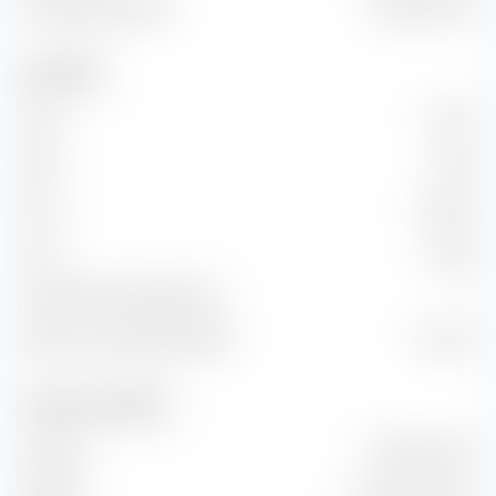
Unternehmenswert
2.78 Mrd. EUR
Kennzahlen
KGV
39.07
KBV
15.49
KUV
833.33
KCV
-46.06
KG-Wachstum (PEG Ratio)
—
Return on Investment (ROI)
-73.79 %
Umsatz und Cashflow
Umsatz
3.59 Mio. EUR
EBITDA
-247.53 Mio. EUR