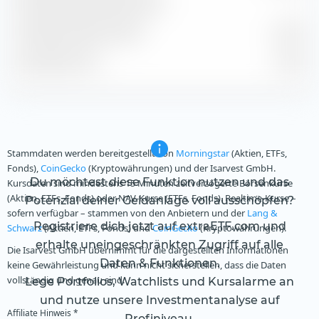
Geschätzte Dividendenrendite
—
Geschätzte Gewinnrendite
-1.98 %
Geschätztes KGV
-82.28
Stammdaten werden bereitgestellt von
Morningstar
(Aktien, ETFs,
Fonds),
CoinGecko
(Kryptowährungen) und der Isarvest GmbH.
Du möchtest diese Funktion nutzen und das
Kursdaten sind mindestens 15 Minuten zeitverzögerte Börsenkurse
(Aktien, ETFs, Fonds) oder NAV-Kurse (ETFs, Fonds). Realtime-Kurse –
Potenzial deiner Geldanlage voll ausschöpfen?
sofern verfügbar – stammen von den Anbietern und der
Lang &
Registriere dich jetzt auf extraETF.com und
Schwarz
(Aktien, ETFs, Fonds) und
CoinGecko
(Kryptowährungen).
erhalte uneingeschränkten Zugriff auf alle
Die Isarvest GmbH übernimmt für die dargestellten Informationen
Daten & Funktionen.
keine Gewährleistung und kann nicht sicherstellen, dass die Daten
vollständig und genau sind.
Lege Portfolios, Watchlists und Kursalarme an
und nutze unsere Investmentanalyse auf
Affiliate Hinweis *
Profiniveau.