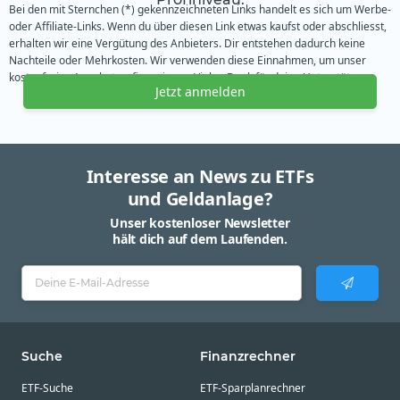
Bei den mit Sternchen (*) gekennzeichneten Links handelt es sich um Werbe-
oder Affiliate-Links. Wenn du über diesen Link etwas kaufst oder abschliesst,
erhalten wir eine Vergütung des Anbieters. Dir entstehen dadurch keine
Nachteile oder Mehrkosten. Wir verwenden diese Einnahmen, um unser
kostenfreies Angebot zu finanzieren. Vielen Dank für deine Unterstützung.
Jetzt anmelden
Interesse an News zu ETFs
und Geldanlage?
Unser kostenloser Newsletter
hält dich auf dem Laufenden.
Suche
Finanzrechner
ETF-Suche
ETF-Sparplanrechner