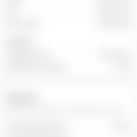
EBIT
-268.52 Mio. EUR
Freier Cashflow
-118.64 Mio. EUR
Anzahl Aktien
Ausgegebene Aktien
905 Mio. Stück
Anzahl Aktien im Streu­besitz
0 Stück
Prognosen
Hier findest du Prognosen zur Denison Mines Corp Aktie.
Geschätzter Gewinn je Aktie
CA$-0.05