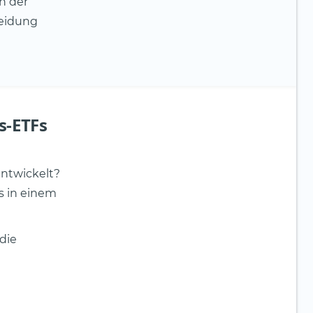
n der
heidung
s-ETFs
entwickelt?
s in einem
die