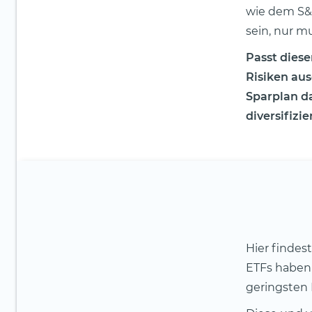
wie dem S&
sein, nur m
Passt diese
Risiken au
Sparplan da
diversifizi
Hier findes
ETFs haben 
geringsten