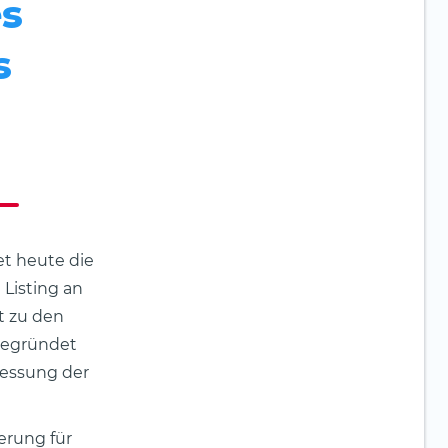
es
s
et heute die
Listing an
t zu den
gegründet
Messung der
ierung für