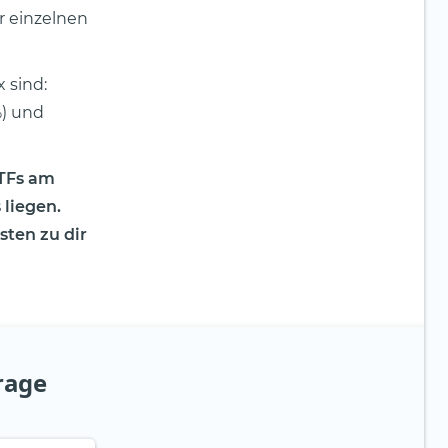
r einzelnen
 sind:
%) und
ETFs am
 liegen.
ten zu dir
rage