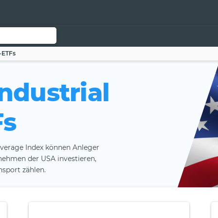
-ETFs
ndustrial
Fs
Average Index können Anleger
nehmen der USA investieren,
nsport zählen.