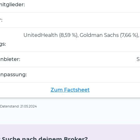
itglieder:
:
UnitedHealth (8,59 %), Goldman Sachs (7,66 %),
gs:
nbieter:
S
anpassung:
Zum Factsheet
, Datenstand: 21.05.2024
r Suche nach deinem Broker?