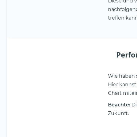
Diese und v
nachfolgend
treffen kann
Perfo
Wie haben s
Hier kanns
Chart mitei
Beachte:
Di
Zukunft.