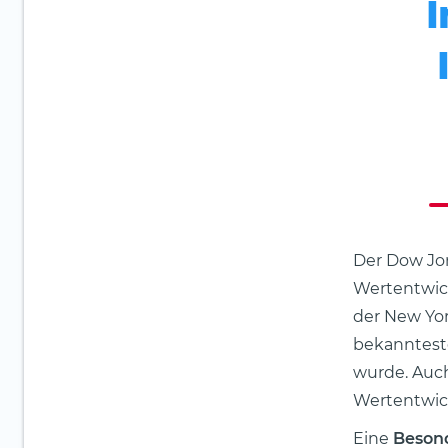
I
Der Dow Jon
Wertentwick
der New Yor
bekannteste
wurde. Auc
Wertentwick
Eine
Besond