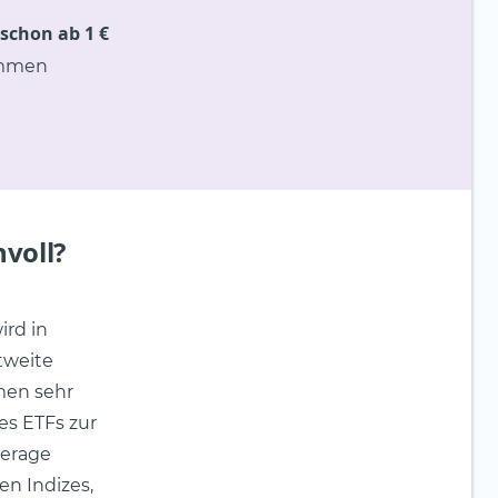
 schon ab 1 €
ommen
voll?
ird in
tweite
men sehr
es ETFs zur
verage
n Indizes,