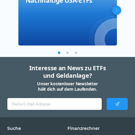
Nachhaltige USA-ETFs
S&P
Chi
Interesse an News zu ETFs
und Geldanlage?
Unser kostenloser Newsletter
hält dich auf dem Laufenden.
Suche
Finanzrechner