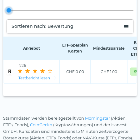
Sortieren nach: Bewertung
Kos
ETF‑Sparplan
Angebot
Mindestsparrate
CHF
Kosten
ETF-
N26
CHF 0.00
CHF 1.00
KOS
Testbericht lesen
Stammdaten werden bereitgestellt von
Morningstar
(Aktien,
ETFs, Fonds),
CoinGecko
(Kryptowährungen) und der Isarvest
GmbH. Kursdaten sind mindestens 15 Minuten zeitverzögerte
Börsenkurse (Aktien, ETFs, Fonds) oder NAV-Kurse (ETFs, Fonds).