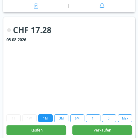
CHF 17.28
05.08.2026
1T
1W
1M
3M
6M
1J
3J
Max
Kaufen
Verkaufen