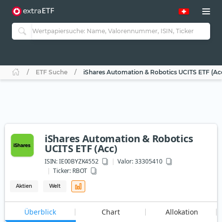
ETF Suche
iShares Automation & Robotics UCITS ETF (Ac
iShares Automation & Robotics
UCITS ETF (Acc)
ISIN:
IE00BYZK4552
Valor: 33305410
Ticker:
RBOT
Aktien
Welt
Überblick
Chart
Allokation