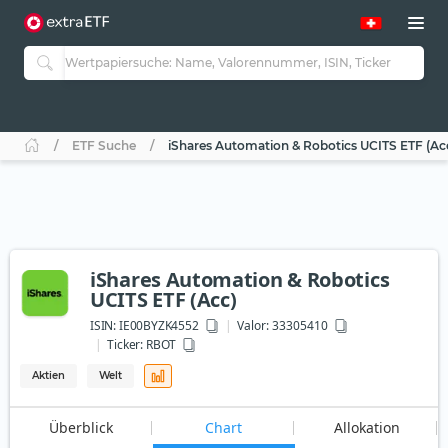
ETF Suche
iShares Automation & Robotics UCITS ETF (Ac
iShares Automation & Robotics
UCITS ETF (Acc)
ISIN:
IE00BYZK4552
Valor: 33305410
Ticker:
RBOT
Aktien
Welt
Überblick
Chart
Allokation