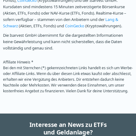
Fonds),
CoinGecko
(Kryptowährungen) und der Isarvest GmbH.
Kursdaten sind mindestens 15 Minuten zeitverzögerte Börsenkurse
(Aktien, ETFs, Fonds) oder NAV-Kurse (ETFs, Fonds). Realtime-Kurse –
sofern verfügbar – stammen von den Anbietern und der
Lang &
Schwarz
(Aktien, ETFs, Fonds) und
CoinGecko
(Kryptowährungen).
Die Isarvest GmbH übernimmt für die dargestellten Informationen
keine Gewährleistung und kann nicht sicherstellen, dass die Daten
vollständig und genau sind.
Affiliate Hinweis *
Bei den mit Sternchen (*) gekennzeichneten Links handelt es sich um Werbe-
oder Affiliate-Links. Wenn du über diesen Link etwas kaufst oder abschliesst,
erhalten wir eine Vergütung des Anbieters. Dir entstehen dadurch keine
Nachteile oder Mehrkosten. Wir verwenden diese Einnahmen, um unser
kostenfreies Angebot zu finanzieren. Vielen Dank für deine Unterstützung.
Interesse an News zu ETFs
und Geldanlage?