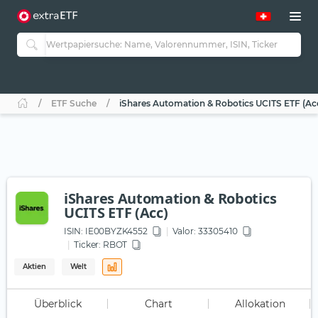
ETF Suche
iShares Automation & Robotics UCITS ETF (Ac
iShares Automation & Robotics
UCITS ETF (Acc)
ISIN:
IE00BYZK4552
Valor: 33305410
Ticker:
RBOT
Aktien
Welt
Überblick
Chart
Allokation