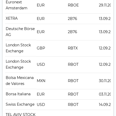
Euronext
EUR
RBOE
29.11.2021
Amsterdam
XETRA
EUR
2B76
13.09.201
Deutsche Börse
EUR
2B76
13.09.201
AG
London Stock
GBP
RBTX
12.09.201
Exchange
London Stock
USD
RBOT
12.09.201
Exchange
Bolsa Mexicana
MXN
RBOT
30.11.2017
de Valores
Borsa Italiana
EUR
RBOT
03.11.2016
Swiss Exchange
USD
RBOT
14.09.201
TEL AVIV STOCK