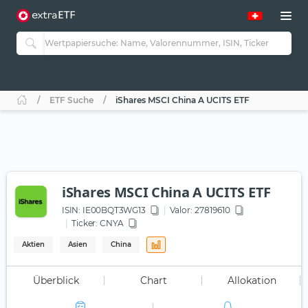
ETF Suche
iShares MSCI China A UCITS ETF
iShares MSCI China A UCITS ETF
ISIN:
IE00BQT3WG13
Valor: 27819610
Ticker:
CNYA
Aktien
Asien
China
Überblick
Chart
Allokation