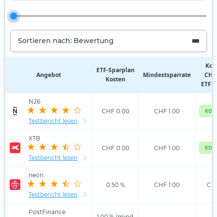
Sortieren nach: Bewertung
Kos
ETF‑Sparplan
Angebot
Mindestsparrate
CHF 
Kosten
ETF-S
N26
CHF 0.00
CHF 1.00
KOS
Testbericht lesen
XTB
CHF 0.00
CHF 1.00
KOS
Testbericht lesen
neon
0.50 %
CHF 1.00
CHF
Testbericht lesen
PostFinance
1.00 % (mind.