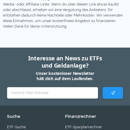
Werbe- oder Affiliate-Links. Wenn du über diesen Link etwas kaufst
oder abschliesst, erhalten wir eine Vergütung des Anbieters. Dir
entstehen dadurch keine Nachteile oder Mehrkosten. Wir verwenden
diese Einnahmen, um unser kostenfreies Angebot zu finanzieren.
Vielen Dank für deine Unterstützung.
Interesse an News zu ETFs
und Geldanlage?
Unser kostenloser Newsletter
hält dich auf dem Laufenden.
Suche
Finanzrechner
ETF-Suche
ETF-Sparplanrechner