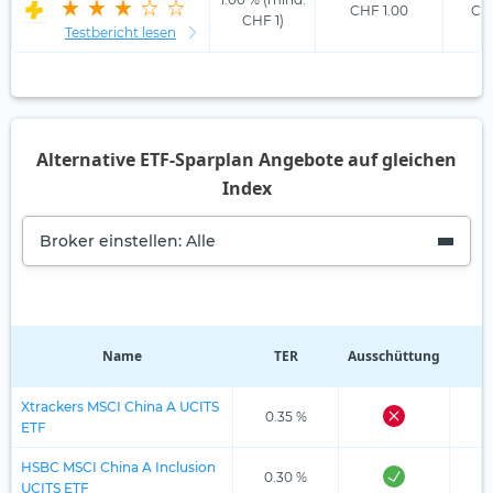
CHF 1.00
CHF
CHF 1)
Testbericht lesen
Alternative ETF-Sparplan Angebote auf gleichen
Index
Broker einstellen: Alle
Name
TER
Ausschüttung
R
Xtrackers MSCI China A UCITS
0.35 %
ETF
HSBC MSCI China A Inclusion
0.30 %
UCITS ETF