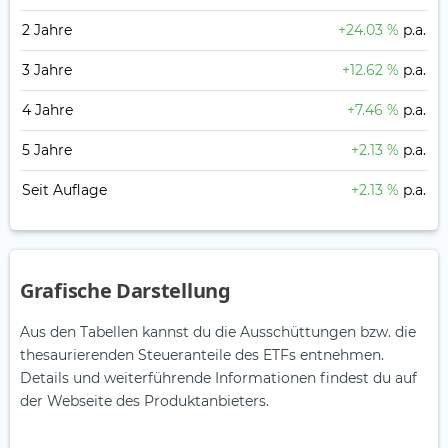
2 Jahre
+24.03 %
p.a.
3 Jahre
+12.62 %
p.a.
4 Jahre
+7.46 %
p.a.
5 Jahre
+2.13 %
p.a.
Seit Auflage
+2.13 %
p.a.
Grafische Darstellung
Aus den Tabellen kannst du die Ausschüttungen bzw. die
thesaurierenden Steueranteile des ETFs entnehmen.
Details und weiterführende Informationen findest du auf
der Webseite des Produktanbieters.