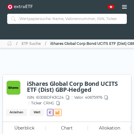
ETF Suche
iShares Global Corp Bond UCITS ETF (Dist) G
iShares Global Corp Bond UCITS
ETF (Dist) GBP-Hedged
ISIN:
IE00BDFK3G24
Valor: 40675976
Ticker:
CRHG
Anleihen
Welt
£
Überblick
Chart
Allokation