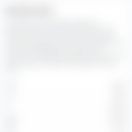
Bonitätsstruktur
Hier siehst du die prozentuale Aufteilung der
Bonitätsstruktur der enthaltenen Anleihen im iShares
Global Corp Bond UCITS ETF (Dist) GBP-Hedged. Je
schlechter das Rating der Bonität, desto höher das Risiko
einer Zahlungsunfähigkeit des entsprechenden
Emittenten. Das Bonitätsrisiko spielt eine umso grössere
Rolle, je länger die Laufzeit der betreffenden Anleihen
währt.
AAA
0.62 %
AA
8.57 %
A
43.06 %
BBB
40.43 %