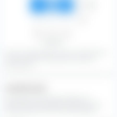
Bonität
Mittel
34.75 %
19.97 %
32.02 %
86.74 %
Niedrig
0.19 %
0.03 %
0.01 %
0.22 %
Niedrig
Mittel
Hoch
41.09 %
22.11 %
36.80 %
Zinssensibilität
Mit 34.75 % bilden Anleihen mit einer mittleren Bonität
und einer niedrigen Zinssensibilität den grössten
Portfolioanteil.
Laufzeitstruktur
Hier findest du die prozentuale Aufteilung der
Laufzeitstruktur der enthaltenen Anleihen im iShares
Global Corp Bond UCITS ETF (Dist) GBP-Hedged.