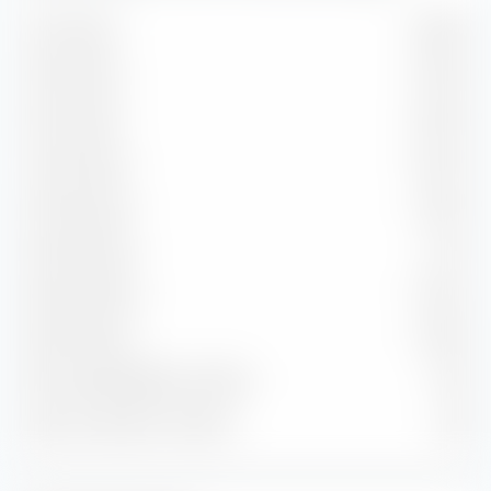
1 bis 3 Jahre
19.58 %
3 bis 5 Jahre
21.33 %
5 bis 7 Jahre
14.63 %
7 bis 10 Jahre
16.72 %
10 bis 15 Jahre
6.95 %
15 bis 20 Jahre
5.11 %
20 bis 30 Jahre
11.64 %
Über 30 Jahre
2.38 %
Durchs. Restlaufzeit in Jahren
9.57
Durchs. Duration in Jahren
5.81