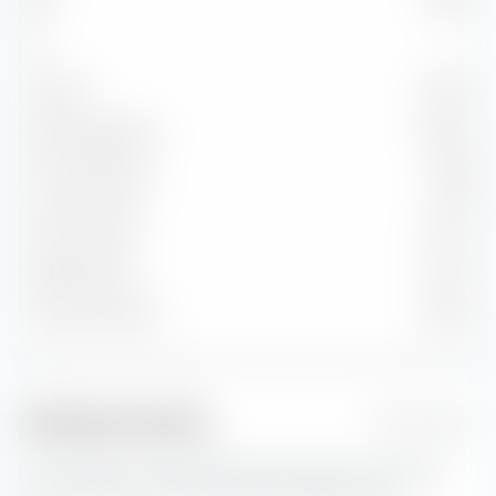
BB
0.51 %
B
—
Unter B
0.00 %
Nicht klassifiziert
6.80 %
Durchs. Bonität
BBB
Durchs. Kupon
4.23 %
Aktuelle Yield
4.34 %
Yield to Maturity
4.98 %
Risikokennzahlen
1 Jahr
Hier findest du wichtige Risikokennzahlen zum iShares