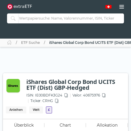
ETF Suche
iShares Global Corp Bond UCITS ETF (Dist) G
iShares Global Corp Bond UCITS
ETF (Dist) GBP-Hedged
ISIN:
IE00BDFK3G24
Valor: 40675976
Ticker:
CRHG
Anleihen
Welt
£
Überblick
Chart
Allokation