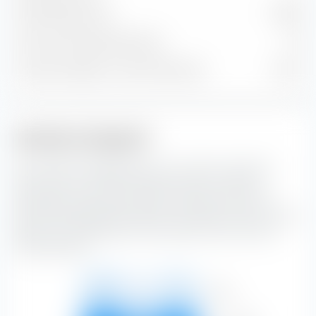
Anleihenpositionen
14’834
Cash und sonstige Positionen
53
% des Vermögens in Top 10 Positionen
1.52 %
Anleihen-Anlagestil
Die extraETF Anlagestil Box ist ein höchst nützliches
Instrument für die Portfoliokonstruktion. Die Box
klassifiziert den iShares Global Corp Bond UCITS ETF
(Dist) GBP-Hedged entlang der vertikalen Achse nach der
Bonität und entlang der horizontalen Achse nach der
Zinssensibilität.
Hoch
6.14 %
2.12 %
4.77 %
13.03 %