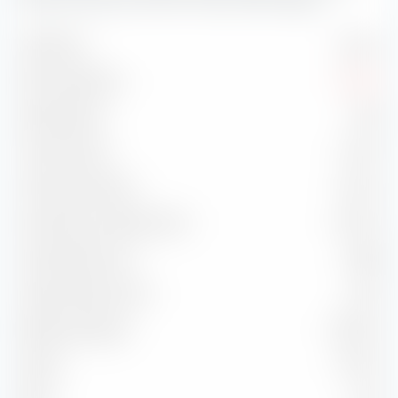
Global Corp Bond UCITS ETF (Dist) GBP-Hedged.
Volatilität
2.94 %
Max. Drawdown
-2.04 %
Sharpe Ratio
-0.36
Treynor Ratio
-4.16 %
Information Ratio
0.34 %
Korrelation zu Benchmark
61.73 %
Capture Ratio Up
45.88
Capture Ratio Down
23.41
Batting Average
50.00 %
Alpha
-0.37 %