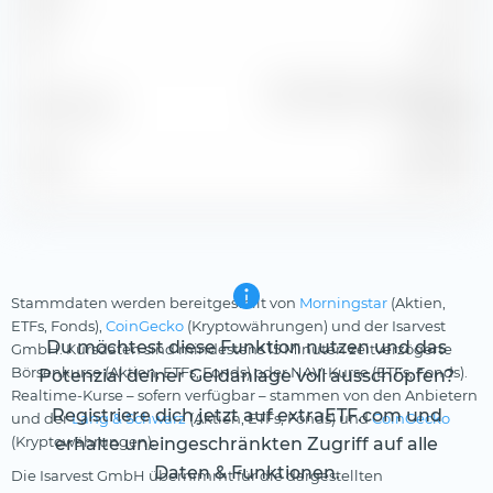
Beta
0.37
2
38.11 %
R
Bloomberg Gbl Agg Corp
Benchmark
TR USD
Stand
31.07.2026
Stammdaten werden bereitgestellt von
Morningstar
(Aktien,
ETFs, Fonds),
CoinGecko
(Kryptowährungen) und der Isarvest
Du möchtest diese Funktion nutzen und das
GmbH. Kursdaten sind mindestens 15 Minuten zeitverzögerte
Börsenkurse (Aktien, ETFs, Fonds) oder NAV-Kurse (ETFs, Fonds).
Potenzial deiner Geldanlage voll ausschöpfen?
Realtime-Kurse – sofern verfügbar – stammen von den Anbietern
Registriere dich jetzt auf extraETF.com und
und der
Lang & Schwarz
(Aktien, ETFs, Fonds) und
CoinGecko
(Kryptowährungen).
erhalte uneingeschränkten Zugriff auf alle
Daten & Funktionen.
Die Isarvest GmbH übernimmt für die dargestellten