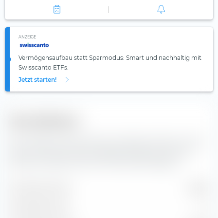
ANZEIGE
Vermögensaufbau statt Sparmodus: Smart und nachhaltig mit
Swisscanto ETFs.
Jetzt starten!
Diversifikation
Hier findest du die Anzahl der enthaltenen Werte und die
Zusammensetzung der Indexbestandteile des iShares
Global Corp Bond UCITS ETF (Dist) GBP-Hedged.
Enthaltene Werte
14’887
Aktienpositionen
0