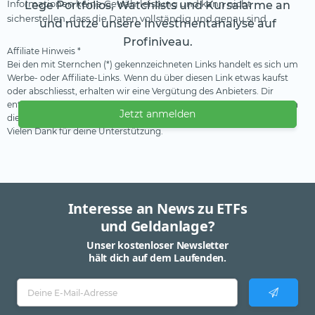
Informationen keine Gewährleistung und kann nicht
Lege Portfolios, Watchlists und Kursalarme an
sicherstellen, dass die Daten vollständig und genau sind.
und nutze unsere Investmentanalyse auf
Profiniveau.
Affiliate Hinweis *
Bei den mit Sternchen (*) gekennzeichneten Links handelt es sich um
Werbe- oder Affiliate-Links. Wenn du über diesen Link etwas kaufst
oder abschliesst, erhalten wir eine Vergütung des Anbieters. Dir
entstehen dadurch keine Nachteile oder Mehrkosten. Wir verwenden
Jetzt anmelden
diese Einnahmen, um unser kostenfreies Angebot zu finanzieren.
Vielen Dank für deine Unterstützung.
Interesse an News zu ETFs
und Geldanlage?
Unser kostenloser Newsletter
hält dich auf dem Laufenden.